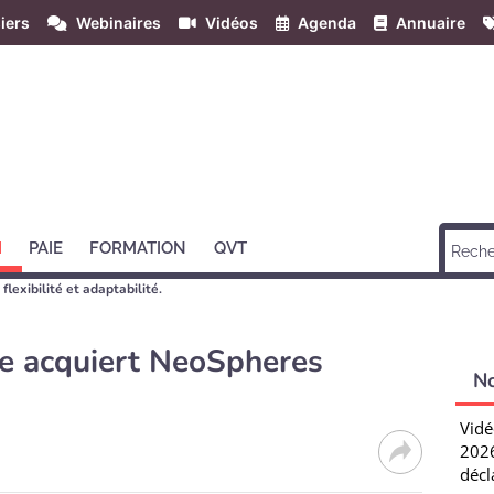
iers
Webinaires
Vidéos
Agenda
Annuaire
H
PAIE
FORMATION
QVT
lexibilité et adaptabilité.
e acquiert NeoSpheres
N
Vidé
2026
décl