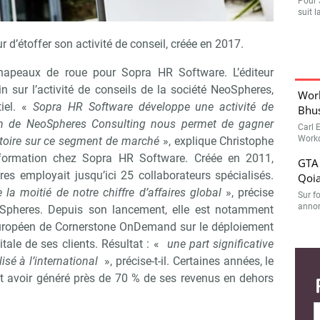
Pour 
suit l
r d’étoffer son activité de conseil, créée en 2017.
apeaux de roue pour Sopra HR Software. L’éditeur
 sur l’activité de conseils de la société NeoSpheres,
Work
iel. «
Sopra HR Software développe une activité de
Bhu
ion de NeoSpheres Consulting nous permet de gagner
Carl 
Workd
ctoire sur ce segment de marché
», explique Christophe
sformation chez Sopra HR Software. Créée en 2011,
GTA 
res employait jusqu’ici 25 collaborateurs spécialisés.
Qoi
e la moitié de notre chiffre d’affaires global
», précise
Sur f
annonc
eSpheres. Depuis son lancement, elle est notamment
européen de Cornerstone OnDemand sur le déploiement
tale de ses clients. Résultat : «
une part significative
lisé à l’international
», précise-t-il. Certaines années, le
t avoir généré près de 70 % de ses revenus en dehors