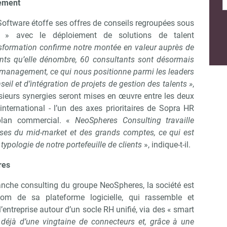
gement
Software étoffe ses offres de conseils regroupées sous
» avec le déploiement de solutions de talent
nsformation confirme notre montée en valeur auprès de
Abonnez-vous à notre newsletter
ir RH Matin
ants qu’elle dénombre, 60 consultants sont désormais
t management, ce qui nous positionne parmi les leaders
eil et d’intégration de projets de gestion des talents »
,
sieurs synergies seront mises en œuvre entre les deux
Non merci, je reçois déjà !
Je déciderai plus tard
nternational - l’un des axes prioritaires de Sopra HR
plan commercial. «
NeoSpheres Consulting travaille
ises du mid-market et des grands comptes, ce qui est
ypologie de notre portefeuille de clients
», indique-t-il.
res
anche consulting du groupe NeoSpheres, la société est
om de sa plateforme logicielle, qui rassemble et
l’entreprise autour d’un socle RH unifié, via des « smart
déjà d’une vingtaine de connecteurs et, grâce à une