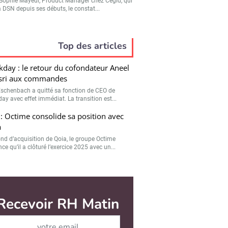
Sophie Mayeur, Product Manager chez Cegid, qui
a DSN depuis ses débuts, le constat...
Top des articles
day : le retour du cofondateur Aneel
sri aux commandes
Eschenbach a quitté sa fonction de CEO de
ay avec effet immédiat. La transition est...
: Octime consolide sa position avec
a
ond d’acquisition de Qoia, le groupe Octime
e qu’il a clôturé l’exercice 2025 avec un...