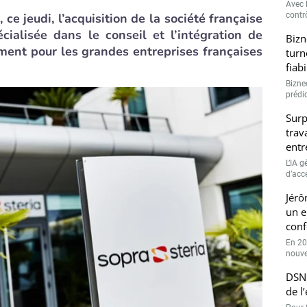
Avec l
ce jeudi, l’acquisition de la société française
contrô
cialisée dans le conseil et l’intégration de
Bizn
ment pour les grandes entreprises françaises
turn
fiab
Bizne
prédic
Surp
trav
entr
L’IA 
d’accé
Jérô
un e
conf
En 20
nouve
DSN 
de l