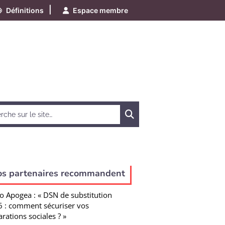
|
Définitions
Espace membre
Chercher
os partenaires recommandent
o Apogea : « DSN de substitution
 : comment sécuriser vos
arations sociales ? »