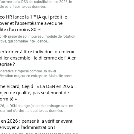
’arrivée de la DSN de substitution en 2026, le
le et la fiabilité des données...
re
eo HR lance la 1
IA qui prédit le
over et l’absentéisme avec une
ilité d’au moins 80 %
o HR présente son nouveau module de rotation
tive, qui combine intelligence...
erformer à titre individuel ou mieux
ailler ensemble : le dilemme de l’IA en
eprise ?
générative s’impose comme un levier
lération majeur en entreprise. Mais elle pose...
me Ricard, Cegid : « La DSN en 2026 :
njeu de qualité, pas seulement de
ormité »
26, la DSN change (encore) de visage avec ce
au mot d’ordre : la qualité des données ...
en 2026 : penser à la vérifier avant
’envoyer à l’administration !