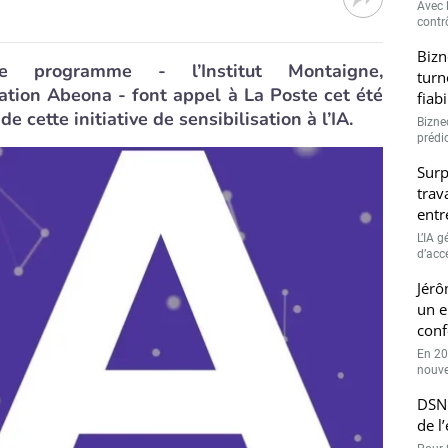
Avec l
contrô
Bizn
e programme - l’Institut Montaigne,
turn
tion Abeona - font appel à La Poste cet été
fiab
de cette initiative de sensibilisation à l’IA.
Bizne
prédic
Surp
trav
entr
L’IA 
d’accé
Jérô
un e
conf
En 20
nouve
DSN 
de l