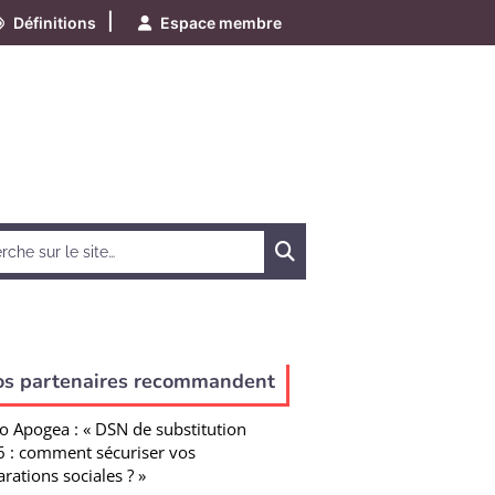
|
Définitions
Espace membre
Chercher
os partenaires recommandent
o Apogea : « DSN de substitution
 : comment sécuriser vos
arations sociales ? »