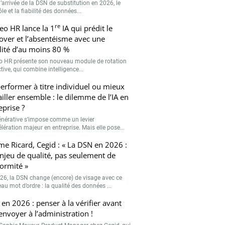
’arrivée de la DSN de substitution en 2026, le
le et la fiabilité des données...
re
eo HR lance la 1
IA qui prédit le
over et l’absentéisme avec une
ilité d’au moins 80 %
o HR présente son nouveau module de rotation
tive, qui combine intelligence...
erformer à titre individuel ou mieux
ailler ensemble : le dilemme de l’IA en
eprise ?
générative s’impose comme un levier
lération majeur en entreprise. Mais elle pose...
me Ricard, Cegid : « La DSN en 2026 :
njeu de qualité, pas seulement de
ormité »
26, la DSN change (encore) de visage avec ce
au mot d’ordre : la qualité des données ...
en 2026 : penser à la vérifier avant
’envoyer à l’administration !