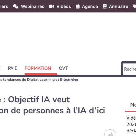
iers
Webinaires
Vidéos
Agenda
Annuaire
H
PAIE
FORMATION
QVT
 les tendances du Digital Learning et E-learning
 : Objectif IA veut
N
ion de personnes à l’IA d’ici
Vidé
2026
décl