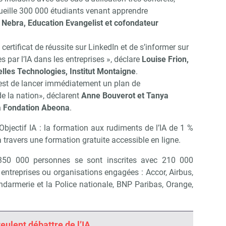
ueille 300 000 étudiants venant apprendre
Nebra, Education Evangelist et cofondateur
 certificat de réussite sur LinkedIn et de s’informer sur
 par l’IA dans les entreprises », déclare
Louise Frion,
lles Technologies, Institut Montaigne
.
 est de lancer immédiatement un plan de
de la nation», déclarent
Anne Bouverot et Tanya
la Fondation Abeona
.
e Objectif IA : la formation aux rudiments de l’IA de 1 %
à travers une formation gratuite accessible en ligne.
350 000 personnes se sont inscrites avec 210 000
 entreprises ou organisations engagées : Accor, Airbus,
Abonnez-vous à notre newsletter
ir RH Matin
darmerie et la Police nationale, BNP Paribas, Orange,
Non merci, je reçois déjà !
Je déciderai plus tard
veulent débattre de l’IA