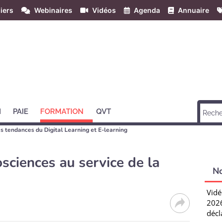
iers
Webinaires
Vidéos
Agenda
Annuaire
H
PAIE
FORMATION
QVT
 les tendances du Digital Learning et E-learning
sciences au service de la
N
Vidé
2026
décl