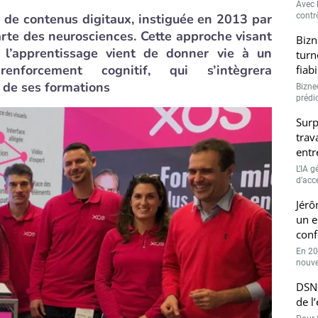
Avec l
on de contenus digitaux, instiguée en 2013 par
contrô
arte des neurosciences. Cette approche visant
Bizn
r l’apprentissage vient de donner vie à un
turn
nforcement cognitif, qui s’intègrera
fiab
 de ses formations
Bizne
prédic
Surp
trav
entr
L’IA 
d’accé
Jérô
un e
conf
En 20
nouve
DSN 
de l