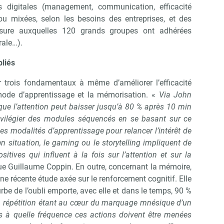
ns digitales (management, communication, efficacité
ou mixées, selon les besoins des entreprises, et des
sure auxquelles 120 grands groupes ont adhérées
Abonnez-vous à notre newsletter
ir RH Matin
rale…).
liés
 trois fondamentaux à même d’améliorer l’efficacité
Non merci, je reçois déjà !
Je déciderai plus tard
e mode d’apprentissage et la mémorisation. «
Via John
e l’attention peut baisser jusqu’à 80 % après 10 min
rivilégier des modules séquencés en se basant sur ce
es modalités d’apprentissage pour relancer l’intérêt de
en situation, le gaming ou le storytelling impliquent de
itives qui influent à la fois sur l’attention et sur la
ue Guillaume Coppin. En outre, concernant la mémoire,
ne récente étude axée sur le renforcement cognitif. Elle
urbe de l’oubli emporte, avec elle et dans le temps, 90 %
 répétition étant au cœur du marquage mnésique d’un
à quelle fréquence ces actions doivent être menées