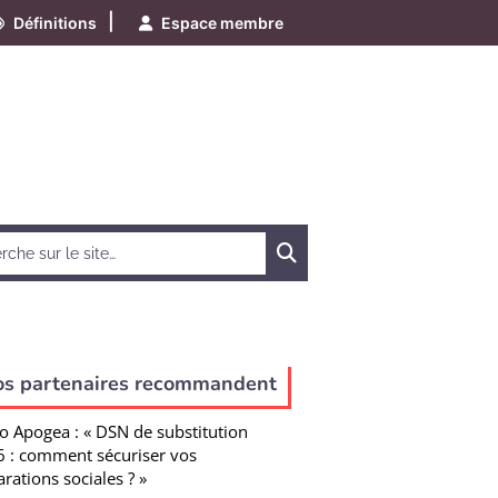
|
Définitions
Espace membre
Chercher
os partenaires recommandent
o Apogea : « DSN de substitution
 : comment sécuriser vos
arations sociales ? »