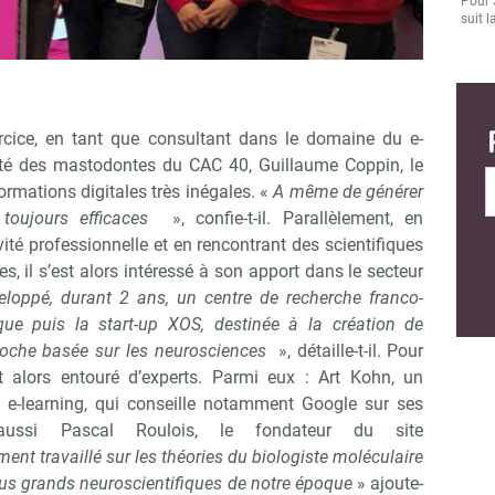
Pour 
suit l
cice, en tant que consultant dans le domaine du e-
lité des mastodontes du CAC 40, Guillaume Coppin, le
ormations digitales très inégales. «
A même de générer
 toujours efficaces
», confie-t-il. Parallèlement, en
ité professionnelle et en rencontrant des scientifiques
, il s’est alors intéressé à son apport dans le secteur
veloppé, durant 2 ans, un centre de recherche franco-
ue puis la start-up XOS, destinée à la création de
roche basée sur les neurosciences
», détaille-t-il. Pour
st alors entouré d’experts. Parmi eux : Art Kohn, un
le e-learning, qui conseille notamment Google sur ses
 aussi Pascal Roulois, le fondateur du site
ment travaillé sur les théories du biologiste moléculaire
us grands neuroscientifiques de notre époque
» ajoute-