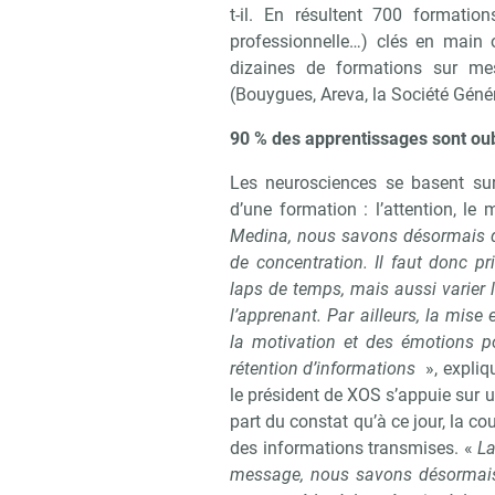
t-il. En résultent 700 formatio
professionnelle…) clés en main 
dizaines de formations sur me
Recevo
(Bouygues, Areva, la Société Géné
90 % des apprentissages sont oub
Les neurosciences se basent sur
d’une formation : l’attention, l
Medina, nous savons désormais qu
de concentration. Il faut donc p
laps de temps, mais aussi varier l
l’apprenant. Par ailleurs, la mise 
la motivation et des émotions pos
rétention d’informations
», expliq
le président de XOS s’appuie sur u
part du constat qu’à ce jour, la co
des informations transmises. «
La
message, nous savons désormais 