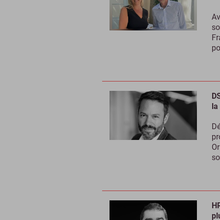
Av
so
Fr
po
DS
la
Dé
pr
Or
so
HR
pl