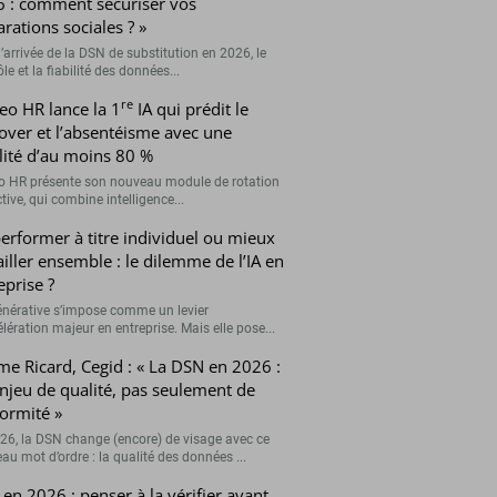
 : comment sécuriser vos
arations sociales ? »
’arrivée de la DSN de substitution en 2026, le
le et la fiabilité des données...
re
eo HR lance la 1
IA qui prédit le
over et l’absentéisme avec une
ilité d’au moins 80 %
o HR présente son nouveau module de rotation
tive, qui combine intelligence...
erformer à titre individuel ou mieux
ailler ensemble : le dilemme de l’IA en
eprise ?
générative s’impose comme un levier
lération majeur en entreprise. Mais elle pose...
me Ricard, Cegid : « La DSN en 2026 :
njeu de qualité, pas seulement de
ormité »
26, la DSN change (encore) de visage avec ce
au mot d’ordre : la qualité des données ...
en 2026 : penser à la vérifier avant