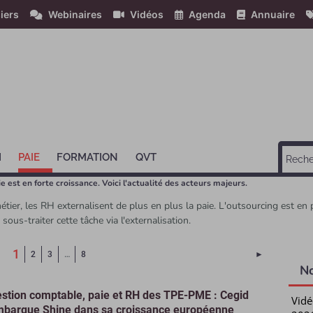
iers
Webinaires
Vidéos
Agenda
Annuaire
H
PAIE
FORMATION
QVT
ie est en forte croissance. Voici l'actualité des acteurs majeurs.
étier, les RH externalisent de plus en plus la paie. L'outsourcing est e
sous-traiter cette tâche via l'externalisation.
(Page courante)
1
Page suivant
2
3
…
8
►
N
stion comptable, paie et RH des TPE-PME : Cegid
Vidé
barque Shine dans sa croissance européenne