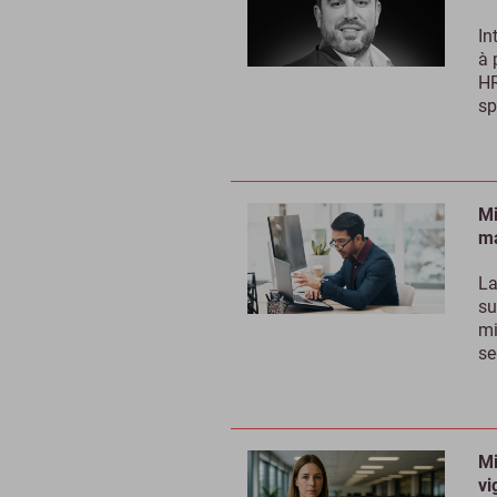
In
à 
HR
sp
Mi
ma
La
su
mi
se
Mi
vi