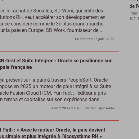
de l
ec le rachat de Socialea, SD Worx, qui édite des
Pour 
lutions RH, veut accélérer son développement en
suit l
ance considéré comme le 3e plus grand marché
ur la paie en Europe. SD Worx, fournisseur de...
Le mercredi 16 juillet 2025
N-first et Suite Intégrée : Oracle se positionne sur
 paie française
jà présent sur la paie à travers PeopleSoft, Oracle
opose en 2025 un moteur de paie intégré à sa Suite
acle Fusion Cloud HCM. Fun fact : l’éditeur a pris
n temps et capitalise sur son expérience dans...
Le lundi 28 avril 2025
- Contenu sponsorisé
 Path : « Avec le moteur Oracle, la paie devient
us simple et plus intégrée à l’écosystème RH »