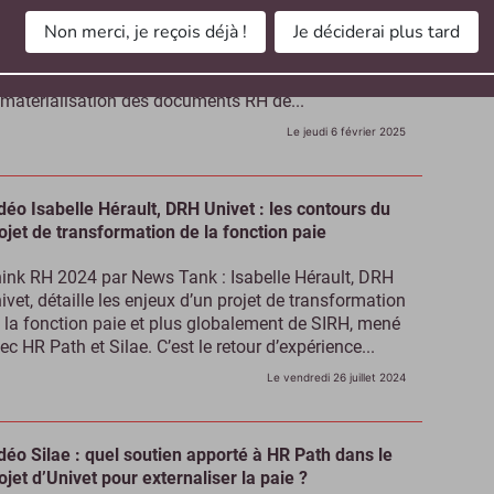
Non merci, je reçois déjà !
Je déciderai plus tard
s salariés reçoivent désormais en majorité leur
lletin de paie au format numérique : 63 % contre
 % en 2020, selon le Baromètre 2025 de la
matérialisation des documents RH de...
Le jeudi 6 février 2025
déo Isabelle Hérault, DRH Univet : les contours du
ojet de transformation de la fonction paie
ink RH 2024 par News Tank : Isabelle Hérault, DRH
ivet, détaille les enjeux d’un projet de transformation
 la fonction paie et plus globalement de SIRH, mené
ec HR Path et Silae. C’est le retour d’expérience...
Le vendredi 26 juillet 2024
déo Silae : quel soutien apporté à HR Path dans le
ojet d’Univet pour externaliser la paie ?