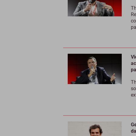
Th
Re
co
pa
Vi
ac
pa
Th
so
ex
Ge
da