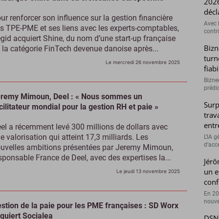
2026
décl
ur renforcer son influence sur la gestion financière
Avec l
s TPE-PME et ses liens avec les experts-comptables,
contrô
gid acquiert Shine, du nom d’une start-up française
Bizn
 la catégorie FinTech devenue danoise après...
turn
Le mercredi 26 novembre 2025
fiab
Bizne
prédic
remy Mimoun, Deel : « Nous sommes un
Surp
cilitateur mondial pour la gestion RH et paie »
trav
entr
el a récemment levé 300 millions de dollars avec
e valorisation qui atteint 17,3 milliards. Les
L’IA 
d’accé
uvelles ambitions présentées par Jeremy Mimoun,
sponsable France de Deel, avec des expertises la...
Jérô
un e
Le jeudi 13 novembre 2025
conf
En 20
nouve
stion de la paie pour les PME françaises : SD Worx
quiert Socialea
DSN 