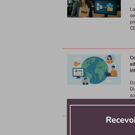
La
se
pr
CE
Co
ad
in
Da
Di
so
Recevo
Bu
fr