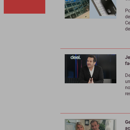
Po
de
Ce
de
Je
fa
De
un
no
re
Ge
ac