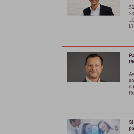
50
20
…D
L’
Pa
PM
Av
so
su
Re
SI
pa