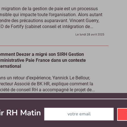
 migration de la gestion de paie est un processus
nsible qui impacte toute l’organisation. Alors autant
endre des précautions auparavant. Vincent Guerry,
O de Fortify (cabinet conseil et intégration de...
Le lundi 28 avril 2025
mment Deezer a migré son SIRH Gestion
ministrative Paie France dans un contexte
ternational
ns un retour d’expérience, Yannick Le Bellour,
recteur Associé de BK HR, explique comment la
ciété de conseil RH a accompagné le projet de...
Le lundi 28 avril 2025
Abonnez-vous à notre newsletter
ir RH Matin
lletins de paie dématérialisés : les salariés
ançais adoptent l’usage en majorité