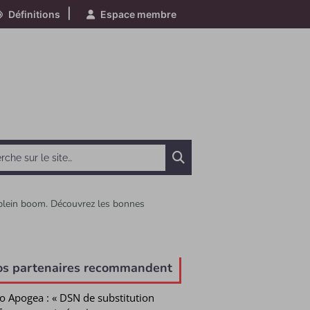
|
Définitions
Espace membre
Chercher
n plein boom. Découvrez les bonnes
e
os partenaires recommandent
o Apogea : « DSN de substitution