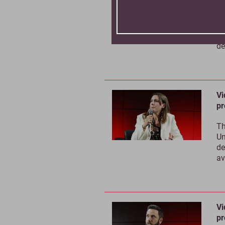
Le
bu
42
dé
Vi
pr
Th
Un
de
av
Vi
pr