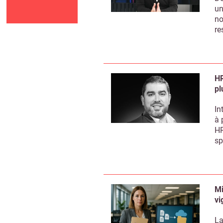
un
no
re
HR
pl
In
à 
HR
sp
Mi
vi
La