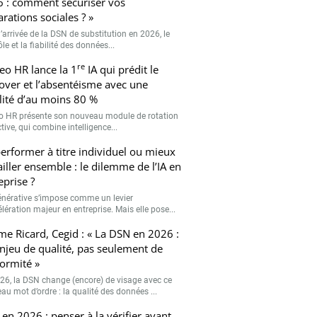
 : comment sécuriser vos
arations sociales ? »
’arrivée de la DSN de substitution en 2026, le
le et la fiabilité des données...
re
eo HR lance la 1
IA qui prédit le
over et l’absentéisme avec une
ilité d’au moins 80 %
o HR présente son nouveau module de rotation
tive, qui combine intelligence...
erformer à titre individuel ou mieux
ailler ensemble : le dilemme de l’IA en
eprise ?
générative s’impose comme un levier
lération majeur en entreprise. Mais elle pose...
me Ricard, Cegid : « La DSN en 2026 :
njeu de qualité, pas seulement de
ormité »
26, la DSN change (encore) de visage avec ce
au mot d’ordre : la qualité des données ...
en 2026 : penser à la vérifier avant