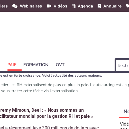
iers
Webinaires
Vidéos
Agenda
Annuaire
H
PAIE
FORMATION
QVT
ie est en forte croissance. Voici l'actualité des acteurs majeurs.
étier, les RH externalisent de plus en plus la paie. L'outsourcing est e
sous-traiter cette tâche via l'externalisation.
remy Mimoun, Deel : « Nous sommes un
N
cilitateur mondial pour la gestion RH et paie »
Vidé
el a récemment levé 300 millions de dollars avec