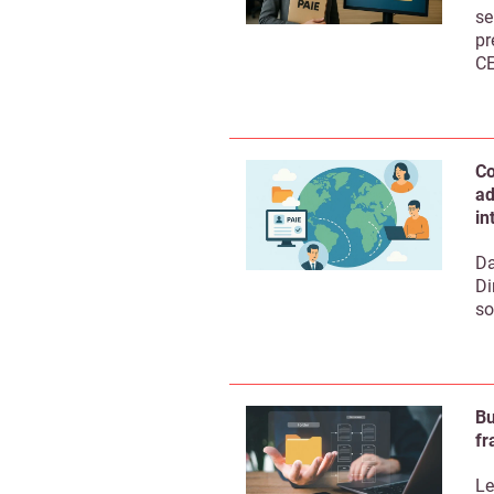
se
pr
CE
Co
ad
in
Da
Di
so
Bu
fr
Le