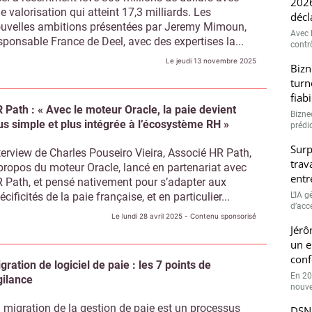
2026
e valorisation qui atteint 17,3 milliards. Les
décl
uvelles ambitions présentées par Jeremy Mimoun,
Avec l
sponsable France de Deel, avec des expertises la...
contrô
Le jeudi 13 novembre 2025
Bizn
turn
fiab
 Path : « Avec le moteur Oracle, la paie devient
Bizne
us simple et plus intégrée à l’écosystème RH »
prédic
Surp
terview de Charles Pouseiro Vieira, Associé HR Path,
trav
propos du moteur Oracle, lancé en partenariat avec
entr
 Path, et pensé nativement pour s’adapter aux
écificités de la paie française, et en particulier...
L’IA 
d’accé
Le lundi 28 avril 2025
- Contenu sponsorisé
Jérô
un e
conf
gration de logiciel de paie : les 7 points de
En 20
gilance
nouve
 migration de la gestion de paie est un processus
DSN 