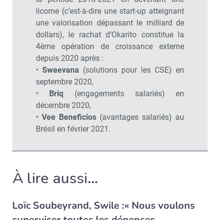
licorne (c’est-à-dire une start-up atteignant
une valorisation dépassant le milliard de
dollars), le rachat d’Okarito constitue la
4ème opération de croissance externe
depuis 2020 après :
•
Sweevana
(solutions pour les CSE) en
Recevoir RH Matin
Abonnez-vou
septembre 2020,
•
Briq
(engagements salariés) en
décembre 2020,
•
Vee Beneficios
(avantages salariés) au
Valider
Brésil en février 2021.
Non merci, je reçois déjà
Je déciderai plus
À lire aussi…
!
tard
Loïc Soubeyrand, Swile :« Nous voulons
superviser toutes les dépenses