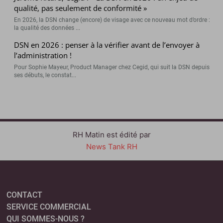
qualité, pas seulement de conformité »
En 2026, la DSN change (encore) de visage avec ce nouveau mot d’ordre :
la qualité des données ...
DSN en 2026 : penser à la vérifier avant de l’envoyer à
l’administration !
Pour Sophie Mayeur, Product Manager chez Cegid, qui suit la DSN depuis
ses débuts, le constat...
RH Matin est édité par
News Tank RH
CONTACT
SERVICE COMMERCIAL
QUI SOMMES-NOUS ?