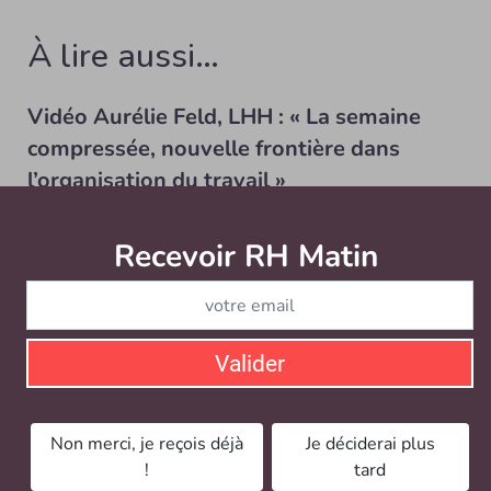
À lire aussi…
Vidéo Aurélie Feld, LHH : « La semaine
compressée, nouvelle frontière dans
l’organisation du travail »
BIEN-ÊTRE AU TRAVAIL / VIDÉO
Think RH 2023 par News Tank RH : avec cet entretien
Recevoir RH Matin
Abonnez-vou
vidéo, Aurélie Feld, Présidente de LHH, poursuit le...
Valider
Non merci, je reçois déjà
Je déciderai plus
!
tard