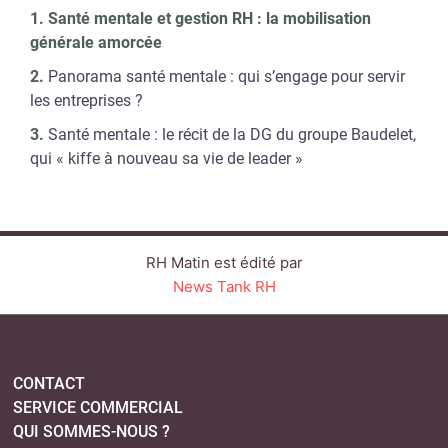
• de travailler avec succès et de manière
Santé mentale et gestion RH : la mobilisation
productive,
générale amorcée
• d’être en mesure d’apporter une
contribution à la communauté.
Panorama santé mentale : qui s’engage pour servir
les entreprises ?
Santé mentale : le récit de la DG du groupe Baudelet,
Santé mentale : des indicateurs
qui « kiffe à nouveau sa vie de leader »
préoccupants dans le monde du travail et
les
DRH
En compilant les données officielles, le tableau
RH Matin est édité par
s’assombrit :
News Tank RH
À l’échelle européenne, l’OCDE estime que l’impact
économique des troubles mentaux représente environ
4 % du PIB.
CONTACT
Selon les indicateurs officiels du gouvernement
SERVICE COMMERCIAL
français (via
le ministère du Travail
), 13 millions de
QUI SOMMES-NOUS ?
personnes présentent un trouble psychique chaque