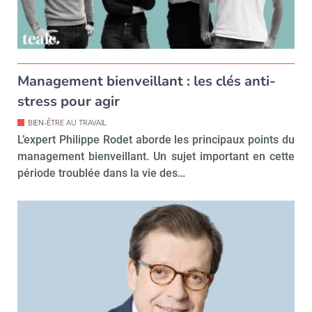
Recevoir RH Matin
Abonnez-vou
Valider
Management bienveillant : les clés anti-
stress pour agir
BIEN-ÊTRE AU TRAVAIL
Non merci, je reçois déjà
Je déciderai plus
L’expert Philippe Rodet aborde les principaux points du
!
tard
management bienveillant. Un sujet important en cette
période troublée dans la vie des…