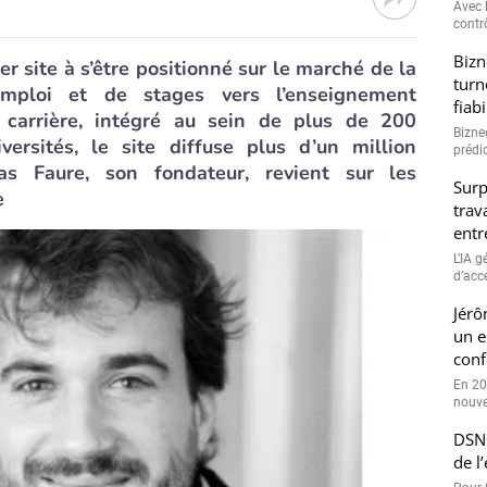
Avec l
contrô
Bizn
r site à s’être positionné sur le marché de la
turn
’emploi et de stages vers l’enseignement
fiab
 carrière, intégré au sein de plus de 200
Bizne
iversités, le site diffuse plus d’un million
prédic
as Faure, son fondateur, revient sur les
Surp
e
trav
entr
L’IA 
d’accé
Jérô
un e
conf
En 20
nouve
DSN 
de l