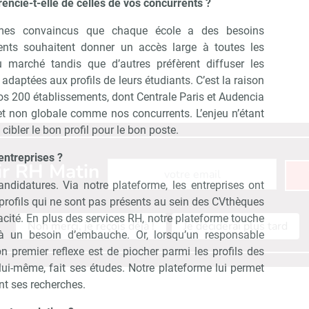
rencie-t-elle de celles de vos concurrents ?
mes convaincus que chaque école a des besoins
ments souhaitent donner un accès large à toutes les
 marché tandis que d’autres préfèrent diffuser les
daptées aux profils de leurs étudiants. C’est la raison
s 200 établissements, dont Centrale Paris et Audencia
et non globale comme nos concurrents. L’enjeu n’étant
cibler le bon profil pour le bon poste.
entreprises ?
Abonnez-vous à notre newsletter
ir RH Matin
andidatures. Via notre plateforme, les entreprises ont
rofils qui ne sont pas présents au sein des CVthèques
acité. En plus des services RH, notre plateforme touche
Non merci, je reçois déjà !
Je déciderai plus tard
 à un besoin d’embauche. Or, lorsqu’un responsable
on premier reflexe est de piocher parmi les profils des
 lui-même, fait ses études. Notre plateforme lui permet
nt ses recherches.