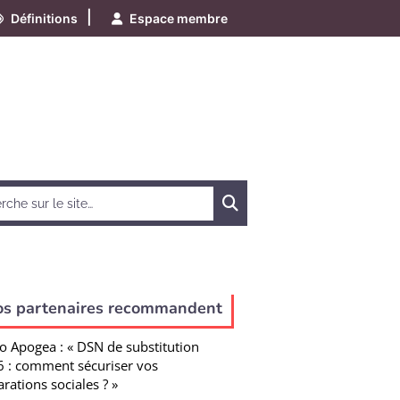
|
Définitions
Espace membre
Chercher
os partenaires recommandent
o Apogea : « DSN de substitution
 : comment sécuriser vos
arations sociales ? »