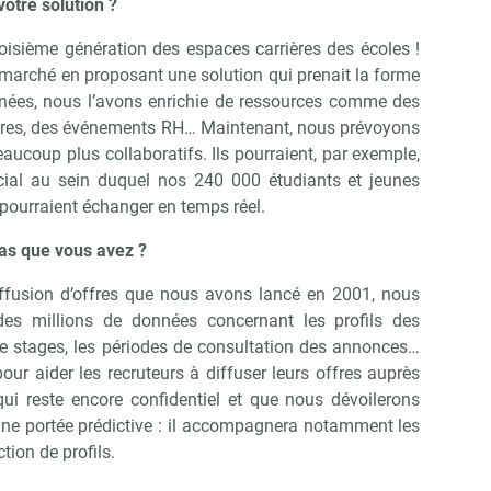
otre solution ?
oisième génération des espaces carrières des écoles !
arché en proposant une solution qui prenait la forme
années, nous l’avons enrichie de ressources comme des
rières, des événements RH… Maintenant, nous prévoyons
aucoup plus collaboratifs. Ils pourraient, par exemple,
cial au sein duquel nos 240 000 étudiants et jeunes
s pourraient échanger en temps réel.
tas que vous avez ?
diffusion d’offres que nous avons lancé en 2001, nous
es millions de données concernant les profils des
 de stages, les périodes de consultation des annonces…
our aider les recruteurs à diffuser leurs offres auprès
 qui reste encore confidentiel et que nous dévoilerons
une portée prédictive : il accompagnera notamment les
tion de profils.