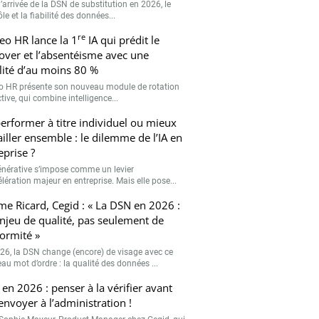
’arrivée de la DSN de substitution en 2026, le
le et la fiabilité des données...
re
eo HR lance la 1
IA qui prédit le
over et l’absentéisme avec une
ilité d’au moins 80 %
o HR présente son nouveau module de rotation
tive, qui combine intelligence...
erformer à titre individuel ou mieux
ailler ensemble : le dilemme de l’IA en
eprise ?
générative s’impose comme un levier
lération majeur en entreprise. Mais elle pose...
me Ricard, Cegid : « La DSN en 2026 :
njeu de qualité, pas seulement de
ormité »
26, la DSN change (encore) de visage avec ce
au mot d’ordre : la qualité des données ...
en 2026 : penser à la vérifier avant
’envoyer à l’administration !