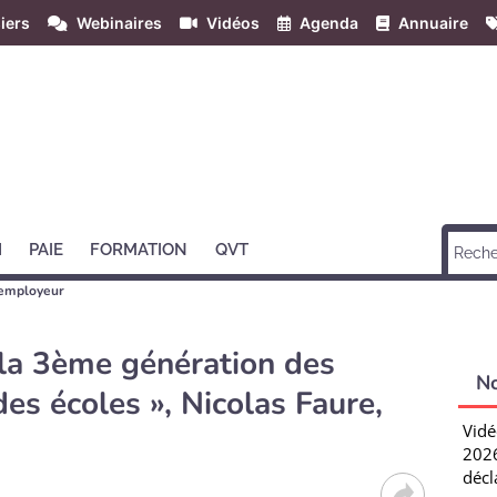
iers
Webinaires
Vidéos
Agenda
Annuaire
H
PAIE
FORMATION
QVT
employeur
la 3ème génération des
N
des écoles », Nicolas Faure,
Vidé
2026
décl