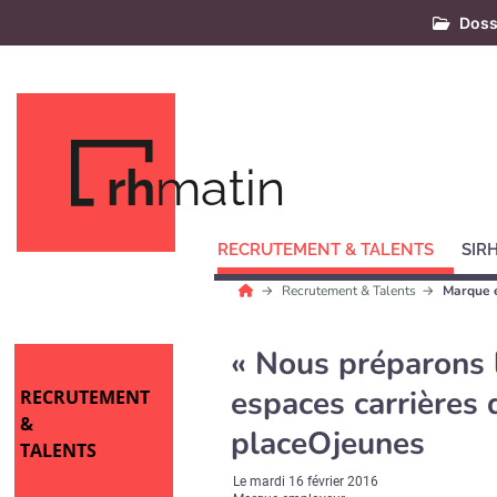
Doss
rh
matin
RECRUTEMENT & TALENTS
SIR
Recrutement & Talents
Marque 
« Nous préparons 
espaces carrières 
RECRUTEMENT
&
placeOjeunes
TALENTS
Le
mardi 16 février 2016