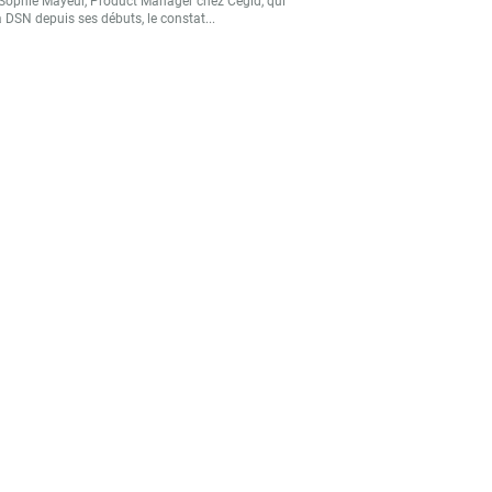
Sophie Mayeur, Product Manager chez Cegid, qui
a DSN depuis ses débuts, le constat...