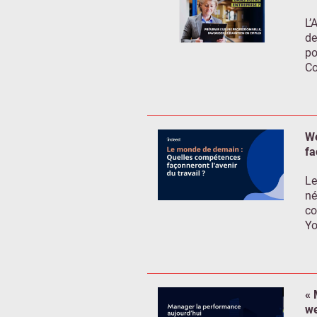
L’
de
po
Co
We
fa
Le
né
co
Yo
« 
we