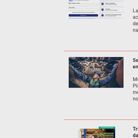
La
ac
de
na
Se
en
Mo
Pl
mé
no
Tr
da