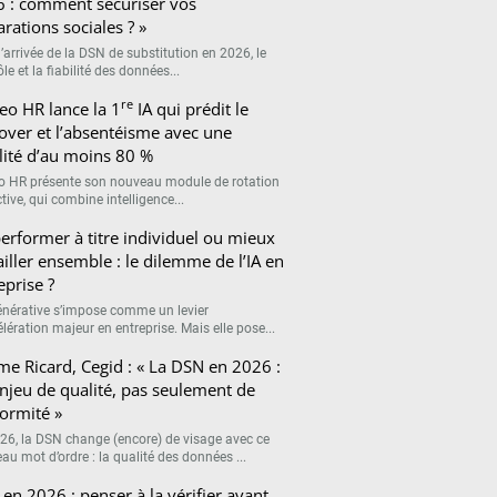
 : comment sécuriser vos
arations sociales ? »
’arrivée de la DSN de substitution en 2026, le
le et la fiabilité des données...
re
eo HR lance la 1
IA qui prédit le
over et l’absentéisme avec une
ilité d’au moins 80 %
o HR présente son nouveau module de rotation
tive, qui combine intelligence...
erformer à titre individuel ou mieux
ailler ensemble : le dilemme de l’IA en
eprise ?
générative s’impose comme un levier
lération majeur en entreprise. Mais elle pose...
me Ricard, Cegid : « La DSN en 2026 :
njeu de qualité, pas seulement de
ormité »
26, la DSN change (encore) de visage avec ce
au mot d’ordre : la qualité des données ...
en 2026 : penser à la vérifier avant