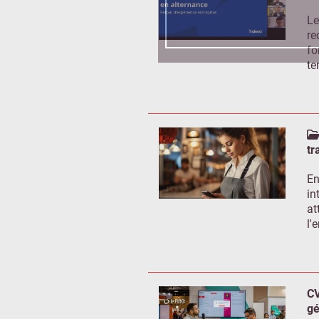
Le
re
fo
te
tr
En
in
at
l'
CV
gé