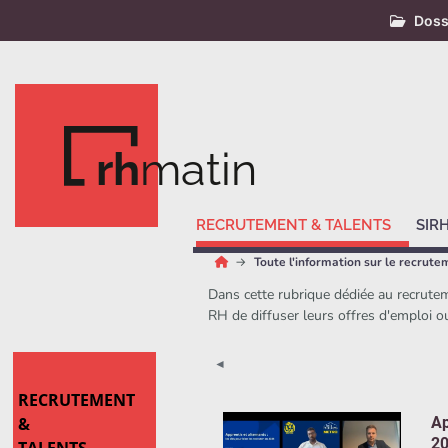
Doss
rh
matin
RECRUTEMENT & TALENTS
SIR
Toute l'information sur le recrute
Dans cette rubrique dédiée au recrutem
RH de diffuser leurs offres d'emploi o
◄
RECRUTEMENT
&
Ap
20