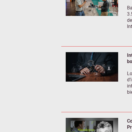
Ba
3.
de
In
In
bo
Lo
d’
in
bi
Co
Pr