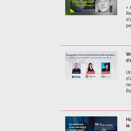
« 
Re
d’
pe
We
d’
Un
d’
re
Ba
Ha
le