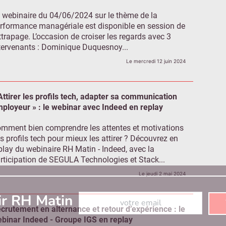
 webinaire du 04/06/2024 sur le thème de la
rformance managériale est disponible en session de
ttrapage. L’occasion de croiser les regards avec 3
tervenants : Dominique Duquesnoy...
Le mercredi 12 juin 2024
Attirer les profils tech, adapter sa communication
ployeur » : le webinar avec Indeed en replay
mment bien comprendre les attentes et motivations
s profils tech pour mieux les attirer ? Découvrez en
play du webinaire RH Matin - Indeed, avec la
rticipation de SEGULA Technologies et Stack...
Le jeudi 2 mai 2024
Abonnez-vous à notre newsletter
ir RH Matin
crutement en alternance et retour d’expérience : le
binar Indeed - Groupe IGS en replay