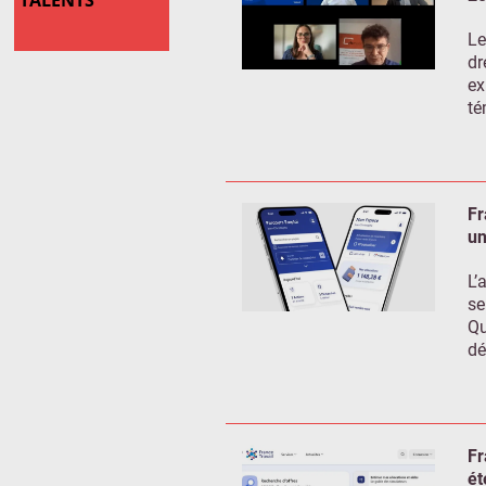
TALENTS
Le
dr
ex
té
Fr
un
L’
se
Qu
dé
Fr
ét