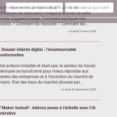
Non merci, je reçois déjà !
Je déciderai plus tard
s entreprises rencontrent des difficultés de
crutement en alternance malgré le succès de cette
rmule d’apprentissage. Comment expliquer ces
nsions ? Comment les résoudre ? Comment les...
Le jeudi 14 mars 2024
Dossier intérim digital : l’incontournable
ansformation
tre acteurs installés et start-ups, le secteur du travail
térimaire se transforme pour mieux répondre aux
tentes des entreprises et à l'évolution du marché de
emploi. Etat des lieux du marché (dossier par...
Le lundi 25 septembre 2023
 Maker inclusif : Adecco passe à l’échelle avec l’IA
nérative