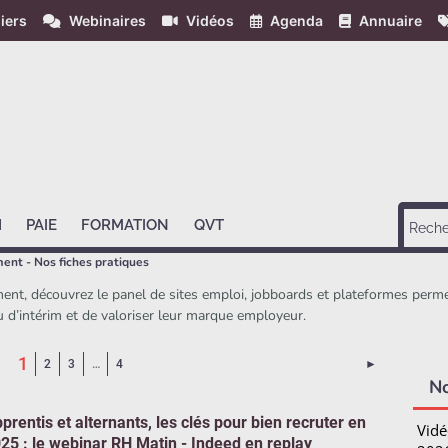
iers
Webinaires
Vidéos
Agenda
Annuaire
H
PAIE
FORMATION
QVT
ment - Nos fiches pratiques
ent, découvrez le panel de sites emploi, jobboards et plateformes perme
u d’intérim et de valoriser leur marque employeur.
(Page courante)
1
Page suivant
2
3
…
4
►
N
prentis et alternants, les clés pour bien recruter en
Vidé
25 : le webinar RH Matin - Indeed en replay