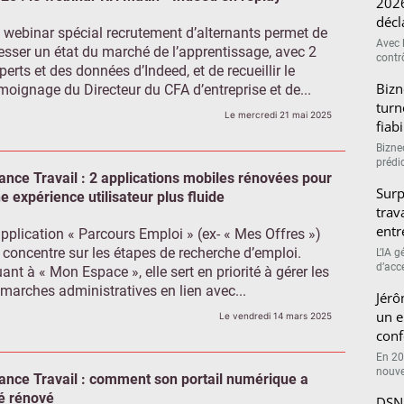
2026
décl
 webinar spécial recrutement d’alternants permet de
Avec l
esser un état du marché de l’apprentissage, avec 2
contrô
perts et des données d’Indeed, et de recueillir le
Bizn
moignage du Directeur du CFA d’entreprise et de...
turn
Le mercredi 21 mai 2025
fiab
Bizne
prédic
ance Travail : 2 applications mobiles rénovées pour
Surp
e expérience utilisateur plus fluide
trav
entr
application « Parcours Emploi » (ex- « Mes Offres »)
 concentre sur les étapes de recherche d’emploi.
L’IA 
d’accé
ant à « Mon Espace », elle sert en priorité à gérer les
marches administratives en lien avec...
Jérô
un e
Le vendredi 14 mars 2025
conf
En 20
nouve
ance Travail : comment son portail numérique a
é rénové
DSN 