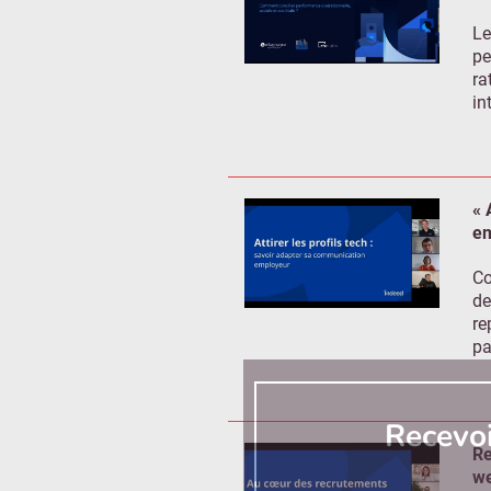
Le
pe
ra
in
« 
em
Co
de
re
pa
Recevo
Re
we