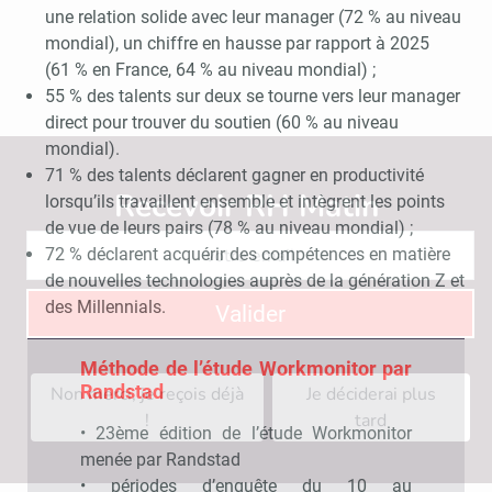
une relation solide avec leur manager (72 % au niveau
mondial), un chiffre en hausse par rapport à 2025
(61 % en France, 64 % au niveau mondial) ;
55 % des talents sur deux se tourne vers leur manager
direct pour trouver du soutien (60 % au niveau
mondial).
71 % des talents déclarent gagner en productivité
Recevoir RH Matin
Abonnez-vou
lorsqu’ils travaillent ensemble et intègrent les points
de vue de leurs pairs (78 % au niveau mondial) ;
72 % déclarent acquérir des compétences en matière
de nouvelles technologies auprès de la génération Z et
des Millennials.
Valider
Méthode de l’étude Workmonitor par
Randstad
Non merci, je reçois déjà
Je déciderai plus
!
tard
• 23ème édition de l’étude Workmonitor
menée par Randstad
• périodes d’enquête du 10 au