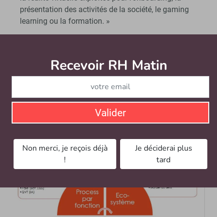
présentation des activités de la société, le gaming
learning ou la formation. »
Les préconisations globales pour accompagner
ce bond technologique
Recevoir RH Matin
Abonnez-vou
« S’assurer de la qualité des données au préalable ;
Bien cerner l’intégration SIRH en prenant en compte
les interfaces des éditeurs tiers (API) ;
Garder une maîtrise du projet en évitant la
Valider
précipitation. »
Non merci, je reçois déjà
Je déciderai plus
!
tard