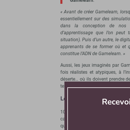
Gamelearn
.
« Avant de créer Gamelearn, lorsq
essentiellement sur des simulatio
dans la conception de nos s
d’apprentissage que l’on peut t
situation). Puis d’un autre, le digit
apprenants de se former où et q
constitue l’ADN de Gamelearn. »
Aussi, les jeux imaginés par Ga
fois réalistes et atypiques, à l’
déserte… où ils doivent prendre des
temps.
Les clients conçoivent le
Recevo
100 % éditeur, Gamelearn propose
catalogue de formations compo
quinzaine de serious game.
« A