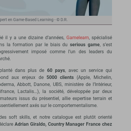
pert en Game-Based Learning - © D.R.
éé il y a une dizaine d’années,
Gamelearn
, spécialisé
ns la formation par le biais du
serious game
, s’est
ogressivement imposé comme l’un des leaders du
rché.
planté dans plus de
60 pays
, avec un service qui
pond aux enjeux de
5000 clients
(Apple, Michelin,
oderma, Abbott, Danone, UBS, ministère de l’Intérieur,
ifrance, Lactalis…), la société, développée par deux
rmateurs issus du présentiel, allie expertise terrain et
sentiellement axés sur le comportementalisme.
soft skills, et notre catalogue est plutôt orienté
déclare
Adrian Giraldo, Country Manager France chez