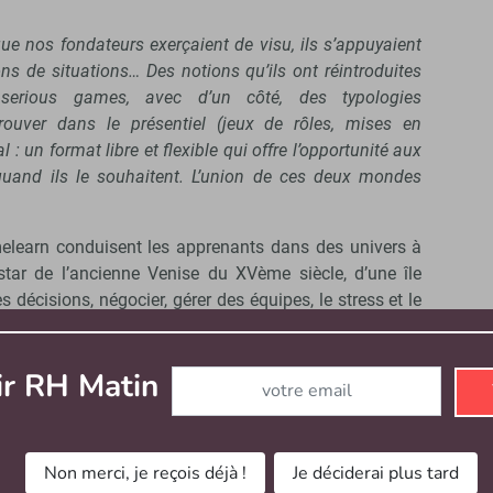
ue nos fondateurs exerçaient de visu, ils s’appuyaient
ns de situations… Des notions qu’ils ont réintroduites
erious games, avec d’un côté, des typologies
rouver dans le présentiel (jeux de rôles, mises en
al : un format libre et flexible qui offre l’opportunité aux
uand ils le souhaitent. L’union de ces deux mondes
melearn conduisent les apprenants dans des univers à
instar de l’ancienne Venise du XVème siècle, d’une île
 décisions, négocier, gérer des équipes, le stress et le
urs propres serious games
Abonnez-vous à notre newsletter
ir RH Matin
 donc à ses clients un
sé pour l’heure d’une
Non merci, je reçois déjà !
Je déciderai plus tard
 l’image de Netflix, ils