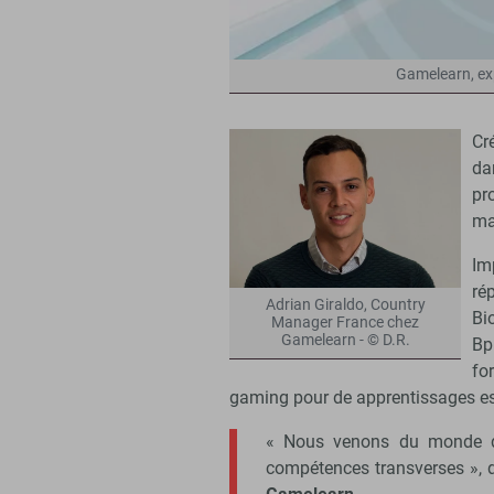
Gamelearn, ex
Cr
da
pr
ma
Im
ré
Adrian Giraldo, Country
Bi
Manager France chez
Gamelearn - © D.R.
Bp
fo
gaming pour de apprentissages es
« Nous venons du monde des 
compétences transverses », 