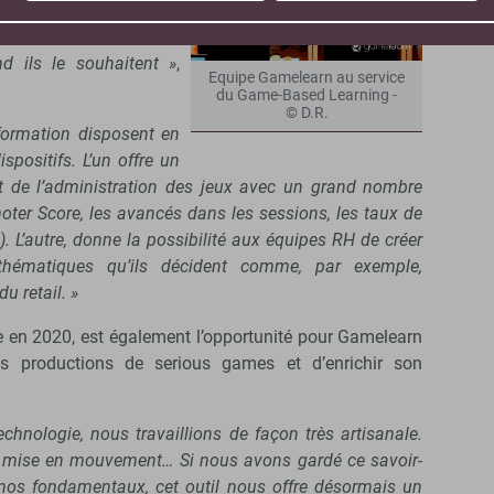
 fonction du nombre
s derniers d’accéder à
d ils le souhaitent »
,
Equipe Gamelearn au service
du Game-Based Learning -
© D.R.
formation disposent en
ispositifs. L’un offre un
et de l’administration des jeux avec un grand nombre
oter Score, les avancés dans les sessions, les taux de
. L’autre, donne la possibilité aux équipes RH de créer
 thématiques qu’ils décident comme, par exemple,
du retail. »
cée en 2020, est également l’opportunité pour Gamelearn
es productions de serious games et d’enrichir son
technologie, nous travaillions de façon très artisanale.
a mise en mouvement… Si nous avons gardé ce savoir-
 à nos fondamentaux, cet outil nous offre désormais un