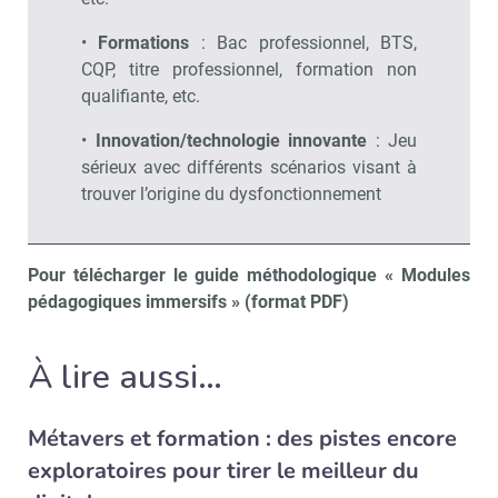
Valider
•
Formations
: Bac professionnel, BTS,
CQP, titre professionnel, formation non
qualifiante, etc.
Non merci, je reçois déjà
Je déciderai plus
!
tard
•
Innovation/technologie innovante
: Jeu
sérieux avec différents scénarios visant à
trouver l’origine du dysfonctionnement
Pour télécharger le guide méthodologique « Modules
pédagogiques immersifs » (format PDF)
À lire aussi…
Métavers et formation : des pistes encore
exploratoires pour tirer le meilleur du