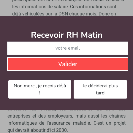
les informations de salaire. Ces informations sont
déjà véhiculées par la DSN chaque mois. Donc on
travaille avec l’assurance maladie, les représentants
des employeurs et les éditeurs de solutions de paie à
Recevoir RH Matin
Abonnez-vou
cette simplification qui permettra de supprimer des
millions de signalements d’arrêt de travail chaque
année.
Pour les 2 premiers sujets comme je viens de parler
Valider
(assurance chômage et attestation employeur, temps
partiel thérapeutique), les changements devraient
intervenir d’ici 2027.
Non merci, je reçois déjà
Je déciderai plus
!
tard
Pour la simplification de l’ensemble des arrêts maladie,
le travail de préparation est plus conséquent car il
concerne les circuits, les procédures au sein des
entreprises et des employeurs, mais aussi les chaînes
informatiques de l’assurance maladie. C’est un projet
qui devrait aboutir d’ici 2030.