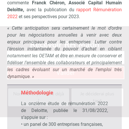
commente
Franck Chéron, Associé Capital Humain
Deloitte,
avec la publication du
rapport Rémunération
2022
et ses perspectives pour 2023.
« Cette anticipation sera certainement le mot d’ordre
pour les négociations annuelles à venir avec deux
Recevoir RH Matin
Abonnez-vou
enjeux principaux pour les entreprises. Lutter contre
l’érosion instantanée du pouvoir d’achat en ciblant
notamment les OETAM et être en mesure de conserver et
fidéliser l’ensemble des collaborateurs et principalement
les cadres évoluant sur un marché de l’emploi très
Valider
dynamique. »
Méthodologie
Non merci, je reçois déjà
Je déciderai plus
!
tard
La onzième étude de rémunération 2022
de Deloitte, publiée le 31/08/2022,
s’appuie sur :
• un panel de 300 entreprises françaises,