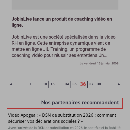
JobinLive lance un produit de coaching vidéo en
ligne.
JobinLive est une société spécialisée dans la vidéo
RH en ligne. Cette entreprise dynamique vient de
mettre en ligne JiL Training, un programme de
coaching vidéo pour réussir ses entretiens Un...
Le vendredi 16 janvier 2009
(Page courante)
36
Page précédente
Page 
◄
1
…
10
15
…
34
35
37
38
►
Nos partenaires recommandent
Vidéo Apogea : « DSN de substitution 2026 : comment
sécuriser vos déclarations sociales ? »
Avec l’arrivée de la DSN de substitution en 2026, le contrôle et la fiabilité