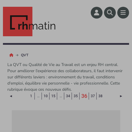
rh
matin
QVT
La QVT ou Qualité de Vie au Travail est un enjeu RH central.
Pour améliorer l'expérience des collaborateurs, il faut intervenir
sur différents leviers : environnement du travail, conditions
d'emploi, équilibre vie personnelle - vie professionnelle. Cette
rubrique évoque ces nouveux défis.
(Page courante)
36
Page précédente
Page 
◄
1
…
10
15
…
34
35
37
38
►