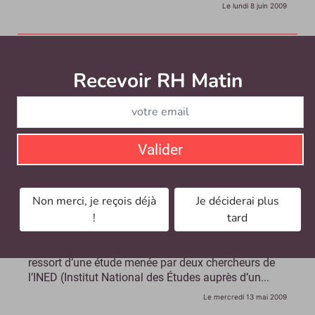
Le lundi 8 juin 2009
Recevoir RH Matin
Abonnez-vou
Valider
Conciliation travail / famille : les entreprises peu
Non merci, je reçois déjà
Je déciderai plus
impliquées
!
tard
Concilier vie privée et vie professionnelle n’est pas
chose facile pour les salariés français. C’est ce qui
ressort d’une étude menée par deux chercheurs de
l’INED (Institut National des Études auprès d’un...
Le mercredi 13 mai 2009