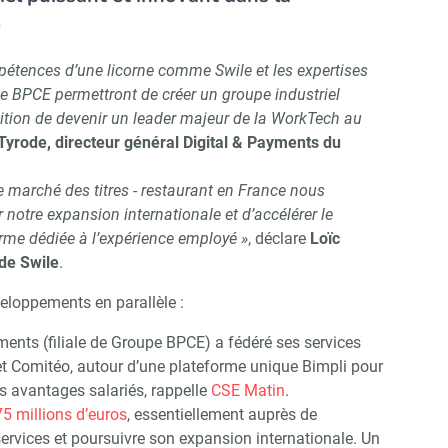
)
étences d’une licorne comme Swile et les expertises
e BPCE permettront de créer un groupe industriel
ition de devenir un leader majeur de la WorkTech au
yrode, directeur général Digital & Payments du
e marché des titres - restaurant en France nous
r notre expansion internationale et d’accélérer le
rme dédiée à l’expérience employé »
, déclare
Loïc
de Swile
.
veloppements en parallèle :
nts (filiale de Groupe BPCE) a fédéré ses services
 Comitéo, autour d’une plateforme unique Bimpli pour
es avantages salariés, rappelle
CSE Matin
.
75 millions d’euros
, essentiellement auprès de
ervices et poursuivre son expansion internationale. Un