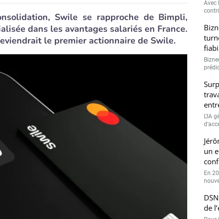
Avec l
contrô
olidation, Swile se rapproche de Bimpli,
Bizn
alisée dans les avantages salariés en France.
turn
viendrait le premier actionnaire de Swile.
fiab
Bizne
prédic
Surp
trav
entr
L’IA 
d’accé
Jérô
un e
conf
En 20
nouve
DSN 
de l