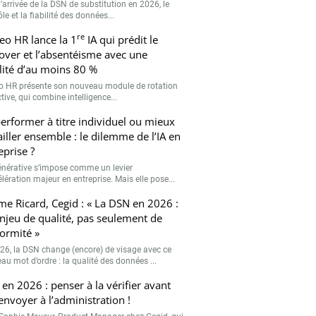
’arrivée de la DSN de substitution en 2026, le
le et la fiabilité des données...
re
eo HR lance la 1
IA qui prédit le
over et l’absentéisme avec une
ilité d’au moins 80 %
o HR présente son nouveau module de rotation
tive, qui combine intelligence...
erformer à titre individuel ou mieux
ailler ensemble : le dilemme de l’IA en
eprise ?
générative s’impose comme un levier
lération majeur en entreprise. Mais elle pose...
me Ricard, Cegid : « La DSN en 2026 :
njeu de qualité, pas seulement de
ormité »
26, la DSN change (encore) de visage avec ce
au mot d’ordre : la qualité des données ...
en 2026 : penser à la vérifier avant
’envoyer à l’administration !