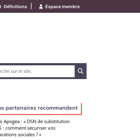
|
Définitions
Espace membre
Chercher
os partenaires recommandent
o Apogea : « DSN de substitution
 : comment sécuriser vos
arations sociales ? »