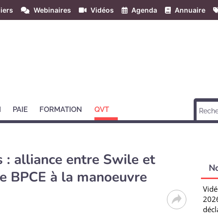
iers
Webinaires
Vidéos
Agenda
Annuaire
H
PAIE
FORMATION
QVT
 : alliance entre Swile et
N
pe BPCE à la manoeuvre
Vidé
2026
décl