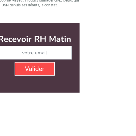
Sophie Mayeur, Product Manager chez Cegid, qui
a DSN depuis ses débuts, le constat...
Recevoir RH Matin
Abonnez-vous à notre ne
Valider