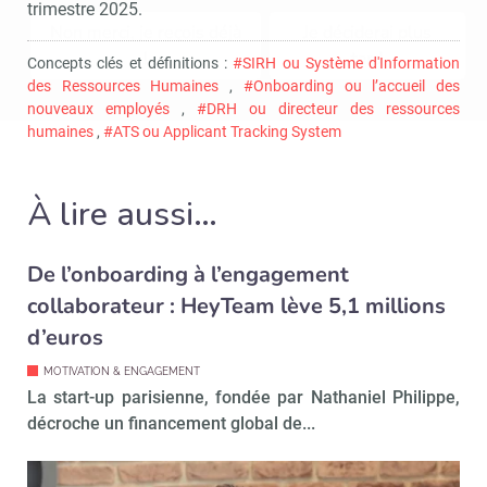
trimestre 2025.
Non merci, je reçois déjà
Je déciderai plus
!
tard
Concepts clés et définitions :
#SIRH ou Système d'Information
des Ressources Humaines
,
#Onboarding ou l’accueil des
nouveaux employés
,
#DRH ou directeur des ressources
humaines
,
#ATS ou Applicant Tracking System
À lire aussi…
De l’onboarding à l’engagement
collaborateur : HeyTeam lève 5,1 millions
d’euros
MOTIVATION & ENGAGEMENT
La start-up parisienne, fondée par Nathaniel Philippe,
décroche un financement global de...