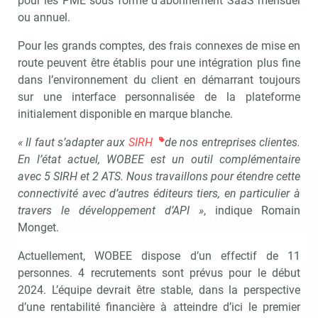
pour les PME sous forme d’abonnement SaaS mensuel
ou annuel.
Pour les grands comptes, des frais connexes de mise en
route peuvent être établis pour une intégration plus fine
dans l’environnement du client en démarrant toujours
sur une interface personnalisée de la plateforme
initialement disponible en marque blanche.
« Il faut s’adapter aux
SIRH
de nos entreprises clientes.
En l’état actuel, WOBEE est un outil complémentaire
avec 5 SIRH et 2 ATS. Nous travaillons pour étendre cette
connectivité avec d’autres éditeurs tiers, en particulier à
travers le développement d’API »
, indique Romain
Recevoir RH Matin
Abonnez-vou
Monget.
Actuellement, WOBEE dispose d’un effectif de 11
personnes. 4 recrutements sont prévus pour le début
Valider
2024. L’équipe devrait être stable, dans la perspective
d’une rentabilité financière à atteindre d’ici le premier