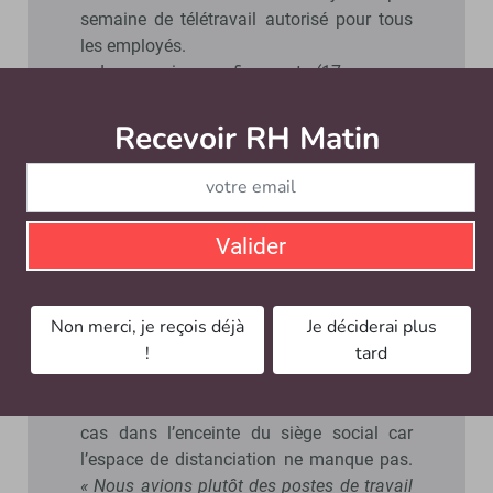
semaine de télétravail autorisé pour tous
les employés.
• Le premier confinement (17 mars -
11 mai 2020) est passé avec un effectif
qui a basculé à 100 % en travail à
Recevoir RH Matin
Abonnez-vou
distance.
• A la rentrée de septembre, les salariés ont
pu choisir leur mode d’organisation de
travail.
« Nous avons dit à nos
Valider
collaborateurs : ‘Vous n’êtes pas obligés de
revenir au bureau’. Entre 20 et 40
personnes venaient chaque jour. Le niveau
Non merci, je reçois déjà
Je déciderai plus
était assez faible : 10 % de l’effectif se
!
tard
déplaçait
», évoque Pierre Dubuc.
Difficile d’évoquer du flex-office dans ce
cas dans l’enceinte du siège social car
l’espace de distanciation ne manque pas.
« Nous avions plutôt des postes de travail