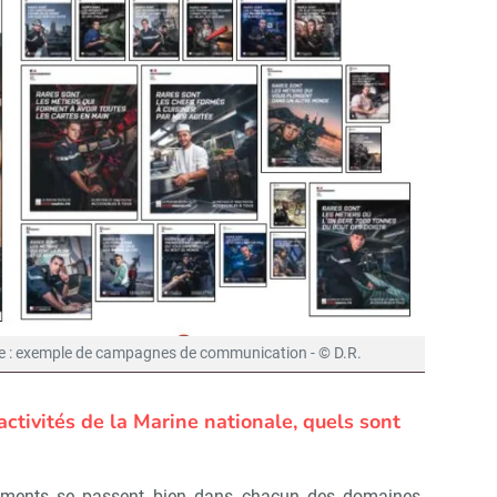
Non merci, je reçois déjà !
Je déciderai plus tard
e : exemple de campagnes de communication - © D.R.
ctivités de la Marine nationale, quels sont
ements se passent bien dans chacun des domaines.