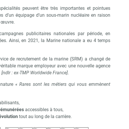
pécialités peuvent être très importantes et pointues
 d’un équipage d’un sous-marin nucléaire en raison
 œuvre.
pagnes publicitaires nationales par période, en
ées. Ainsi, en 2021, la Marine nationale a eu 4 temps
ervice de recrutement de la marine (SRM) a changé de
 véritable marque employeur avec une nouvelle agence
Y
[ndlr : ex-TMP Worldwide France]
.
gnature
« Rares sont les métiers qui vous emmènent
bilisants,
t rémunérées
accessibles à tous,
Abonnez-vous à notre newsletter
évolution
tout au long de la carrière.
ir RH Matin