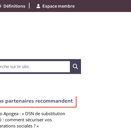
|
Définitions
Espace membre
Chercher
os partenaires recommandent
o Apogea : « DSN de substitution
 : comment sécuriser vos
arations sociales ? »