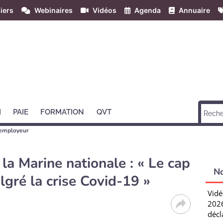
iers
Webinaires
Vidéos
Agenda
Annuaire
H
PAIE
FORMATION
QVT
employeur
a Marine nationale : « Le cap
N
gré la crise Covid-19 »
Vidé
2026
décl