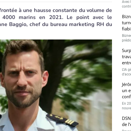
Avec l
contrô
nfrontée à une hausse constante du volume de
Bizn
e 4000 marins en 2021. Le point avec le
turn
enne Baggio, chef du bureau marketing RH du
fiab
Bizne
prédic
Surp
trav
entr
L’IA 
d’accé
Jérô
un e
conf
En 20
nouve
DSN 
de l