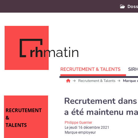
Doss
rh
matin
RECRUTEMENT & TALENTS
SIR
Recrutement & Talents
Marque 
Recrutement dans l
a été maintenu mal
RECRUTEMENT
&
Philippe Guerrier
TALENTS
Le
jeudi 16 décembre 2021
Marque employeur