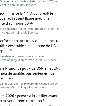
’arrivée de la DSN de substitution en 2026, le
le et la fiabilité des données...
re
eo HR lance la 1
IA qui prédit le
over et l’absentéisme avec une
ilité d’au moins 80 %
o HR présente son nouveau module de rotation
tive, qui combine intelligence...
erformer à titre individuel ou mieux
ailler ensemble : le dilemme de l’IA en
eprise ?
générative s’impose comme un levier
lération majeur en entreprise. Mais elle pose...
me Ricard, Cegid : « La DSN en 2026 :
njeu de qualité, pas seulement de
ormité »
26, la DSN change (encore) de visage avec ce
au mot d’ordre : la qualité des données ...
en 2026 : penser à la vérifier avant
’envoyer à l’administration !