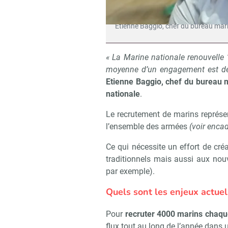
Etienne Baggio, chef du bureau mark
« La Marine nationale renouvell
moyenne d’un engagement est de
Etienne Baggio, chef du bureau 
nationale
.
Le recrutement de marins représen
l’ensemble des armées
(voir encad
Ce qui nécessite un effort de cr
traditionnels mais aussi aux no
par exemple).
Quels sont les enjeux actue
Pour
recruter 4000 marins chaq
flux tout au long de l’année dans