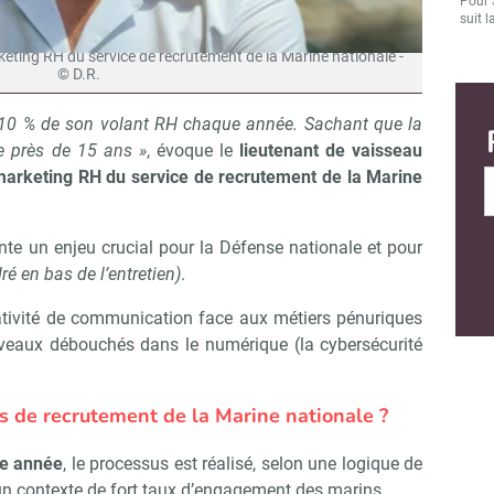
Pour 
suit l
eting RH du service de recrutement de la Marine nationale -
© D.R.
e 10 % de son volant RH chaque année. Sachant que la
 près de 15 ans »
, évoque le
lieutenant de vaisseau
marketing RH du service de recrutement de la Marine
te un enjeu crucial pour la Défense nationale et pour
ré en bas de l’entretien)
.
éativité de communication face aux métiers pénuriques
uveaux débouchés dans le numérique (la cybersécurité
ls de recrutement de la Marine nationale ?
ue année
, le processus est réalisé, selon une logique de
 un contexte de fort taux d’engagement des marins.