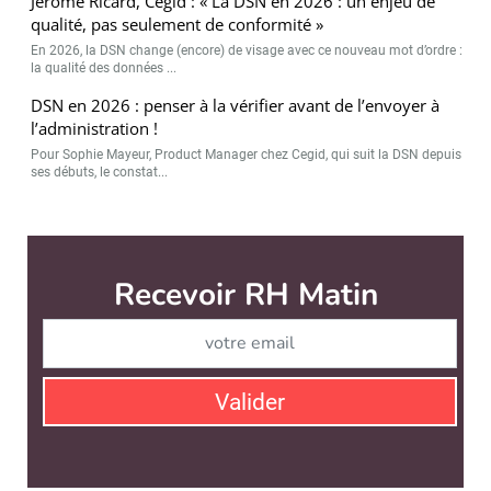
Jérôme Ricard, Cegid : « La DSN en 2026 : un enjeu de
qualité, pas seulement de conformité »
En 2026, la DSN change (encore) de visage avec ce nouveau mot d’ordre :
la qualité des données ...
DSN en 2026 : penser à la vérifier avant de l’envoyer à
l’administration !
Pour Sophie Mayeur, Product Manager chez Cegid, qui suit la DSN depuis
ses débuts, le constat...
RH Matin est édité par
News Tank RH
CONTACT
SERVICE COMMERCIAL
QUI SOMMES-NOUS ?