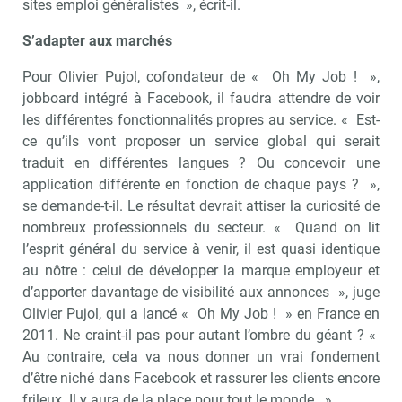
Recevoir RH Matin
Abonnez-vou
sites emploi généralistes », écrit-il.
S’adapter aux marchés
Pour Olivier Pujol, cofondateur de « Oh My Job ! »,
Valider
jobboard intégré à Facebook, il faudra attendre de voir
les différentes fonctionnalités propres au service. « Est-
ce qu’ils vont proposer un service global qui serait
traduit en différentes langues ? Ou concevoir une
Non merci, je reçois déjà
Je déciderai plus
application différente en fonction de chaque pays ? »,
!
tard
se demande-t-il. Le résultat devrait attiser la curiosité de
nombreux professionnels du secteur. « Quand on lit
l’esprit général du service à venir, il est quasi identique
au nôtre : celui de développer la marque employeur et
d’apporter davantage de visibilité aux annonces », juge
Olivier Pujol, qui a lancé « Oh My Job ! » en France en
2011. Ne craint-il pas pour autant l’ombre du géant ? «
Au contraire, cela va nous donner un vrai fondement
d’être niché dans Facebook et rassurer les clients encore
frileux. Il y aura de la place pour tout le monde. »