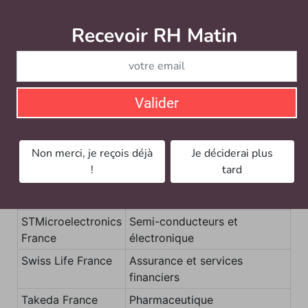
Sciences Po
Enseignement supérieur et
Recevoir RH Matin
Abonnez-vou
recherche
Servier
Pharmaceutique
SIG France
Matériaux de construction
Valider
Smurfit Westrock
Industrie (emballage et
France
papier)
Socomec
Énergie (solutions électriques
Non merci, je reçois déjà
Je déciderai plus
et électroniques)
!
tard
Solocal
Communication et publicité
digitale
STMicroelectronics
Semi-conducteurs et
France
électronique
Swiss Life France
Assurance et services
financiers
Takeda France
Pharmaceutique