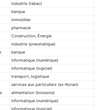
industrie (tabac)
Non merci, je reçois déjà !
Je déciderai plus tard
banque
immobilier
pharmacie
Construction, Énergie
industrie (pneumatique)
e
banque
informatique (numérique)
informatique (logiciel)
transport, logistique
services aux particuliers (ex-Korian)
s
alimentation (boissons)
informatique (numérique)
informatique (logiciel)