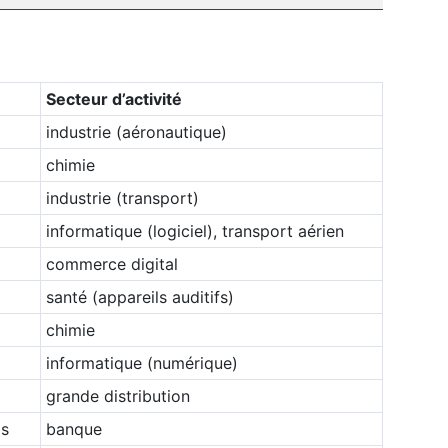
Secteur d’activité
industrie (aéronautique)
chimie
industrie (transport)
informatique (logiciel), transport aérien
commerce digital
santé (appareils auditifs)
chimie
informatique (numérique)
grande distribution
Abonnez-vous à notre newsletter
ir RH Matin
is
banque