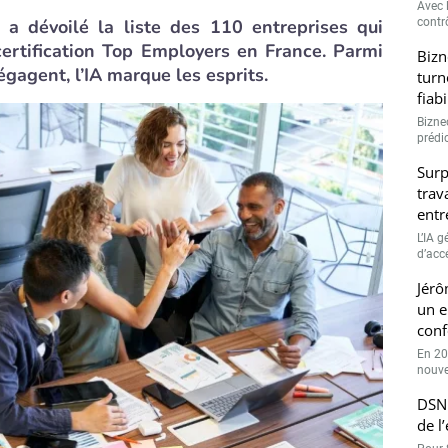
Avec l
 a dévoilé la liste des 110 entreprises qui
contrô
certification Top Employers en France. Parmi
Bizn
gagent, l’IA marque les esprits.
turn
fiab
Bizne
prédic
Surp
trav
entr
L’IA 
d’accé
Jérô
un e
conf
En 20
nouve
DSN 
de l