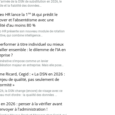
’arrivée de la DSN de substitution en 2026, le
le et la fiabilité des données...
re
eo HR lance la 1
IA qui prédit le
over et l’absentéisme avec une
ilité d’au moins 80 %
o HR présente son nouveau module de rotation
tive, qui combine intelligence...
erformer à titre individuel ou mieux
ailler ensemble : le dilemme de l’IA en
eprise ?
générative s’impose comme un levier
lération majeur en entreprise. Mais elle pose...
me Ricard, Cegid : « La DSN en 2026 :
njeu de qualité, pas seulement de
ormité »
26, la DSN change (encore) de visage avec ce
au mot d’ordre : la qualité des données ...
en 2026 : penser à la vérifier avant
’envoyer à l’administration !