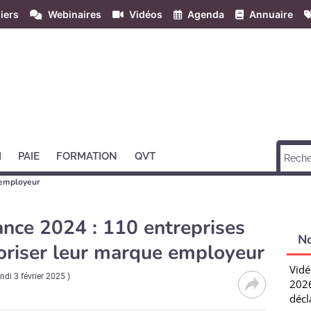
iers
Webinaires
Vidéos
Agenda
Annuaire
H
PAIE
FORMATION
QVT
employeur
nce 2024 : 110 entreprises
N
loriser leur marque employeur
Vidé
undi 3 février 2025
)
2026
décl