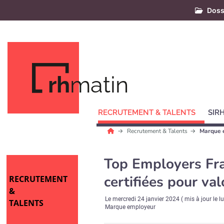
Doss
rh
matin
RECRUTEMENT & TALENTS
SIR
Recrutement & Talents
Marque 
Top Employers Fra
certifiées pour va
RECRUTEMENT
&
Le
mercredi 24 janvier 2024
( mis à jour le
l
TALENTS
Marque employeur