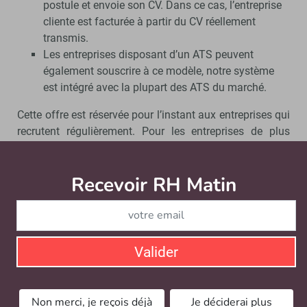
postule et envoie son CV. Dans ce cas, l’entreprise
cliente est facturée à partir du CV réellement
transmis.
Les entreprises disposant d’un ATS peuvent
également souscrire à ce modèle, notre système
est intégré avec la plupart des ATS du marché.
Cette offre est réservée pour l’instant aux entreprises qui
recrutent régulièrement. Pour les entreprises de plus
petites tailles, nous avons lancé récemment un modèle
de performance Pay-per-Clic (CPC) classique.
Recevoir RH Matin
Abonnez-vou
L’objectif pour 2024 étant d’élargir le modèle à la
performance à l’ensemble de nos segments de
clients.
Valider
Nous aboutirons ainsi à une uniformisation du modèle
quelle que soit la taille de l’entreprise en proposant les 3
options : CPC classique, modèle à la candidature
Non merci, je reçois déjà
Je déciderai plus
commencée ou terminée.