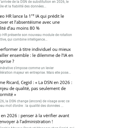
’arrivée de la DSN de substitution en 2026, le
le et la fiabilité des données...
re
eo HR lance la 1
IA qui prédit le
over et l’absentéisme avec une
ilité d’au moins 80 %
o HR présente son nouveau module de rotation
tive, qui combine intelligence...
erformer à titre individuel ou mieux
ailler ensemble : le dilemme de l’IA en
eprise ?
générative s’impose comme un levier
lération majeur en entreprise. Mais elle pose...
me Ricard, Cegid : « La DSN en 2026 :
njeu de qualité, pas seulement de
ormité »
26, la DSN change (encore) de visage avec ce
au mot d’ordre : la qualité des données ...
en 2026 : penser à la vérifier avant
’envoyer à l’administration !