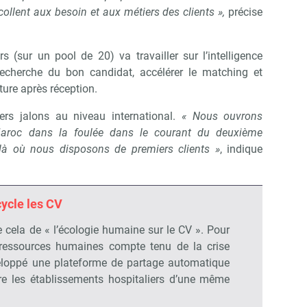
collent aux besoin et aux métiers des clients »,
précise
(sur un pool de 20) va travailler sur l’intelligence
la recherche du bon candidat, accélérer le matching et
ture après réception.
Abonnez-vous à notre newsletter
ir RH Matin
rs jalons au niveau international.
« Nous ouvrons
Maroc dans la foulée dans le courant du deuxième
là où nous disposons de premiers clients »
, indique
Non merci, je reçois déjà !
Je déciderai plus tard
cle les CV
 cela de « l’écologie humaine sur le CV ». Pour
 ressources humaines compte tenu de la crise
eloppé une plateforme de partage automatique
e les établissements hospitaliers d’une même