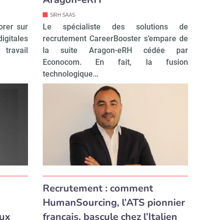
SIRH SAAS
orer sur
Le spécialiste des solutions de
gitales
recrutement CareerBooster s’empare de
travail
la suite Aragon-eRH cédée par
Econocom. En fait, la fusion
technologique…
Recrutement : comment
HumanSourcing, l’ATS pionnier
eux
français, bascule chez l’Italien