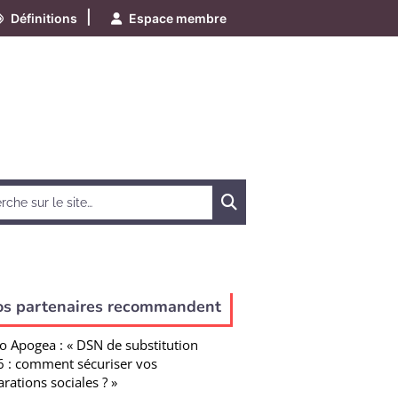
|
Définitions
Espace membre
Chercher
os partenaires recommandent
o Apogea : « DSN de substitution
 : comment sécuriser vos
arations sociales ? »