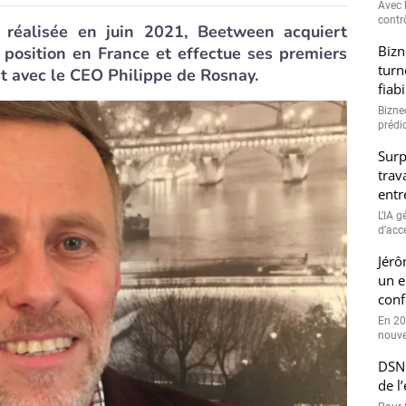
Avec l
contrô
réalisée en juin 2021, Beetween acquiert
Bizn
a position en France et effectue ses premiers
turn
int avec le CEO Philippe de Rosnay.
fiab
Bizne
prédic
Surp
trav
entr
L’IA 
d’accé
Jérô
un e
conf
En 20
nouve
DSN 
de l