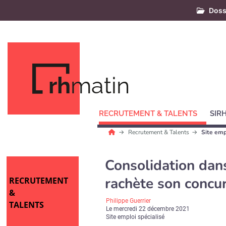
Doss
rh
matin
RECRUTEMENT & TALENTS
SIR
Recrutement & Talents
Site emp
Consolidation dans
rachète son concur
RECRUTEMENT
&
Philippe Guerrier
TALENTS
Le
mercredi 22 décembre 2021
Site emploi spécialisé