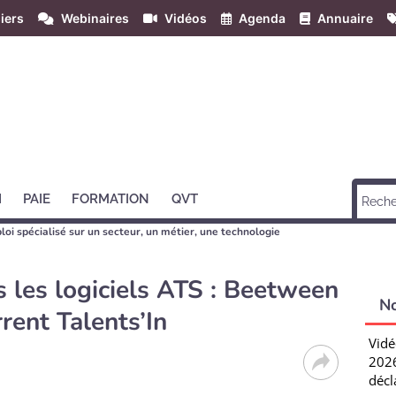
iers
Webinaires
Vidéos
Agenda
Annuaire
H
PAIE
FORMATION
QVT
loi spécialisé sur un secteur, un métier, une technologie
 les logiciels ATS : Beetween
N
rent Talents’In
Vidé
2026
décl