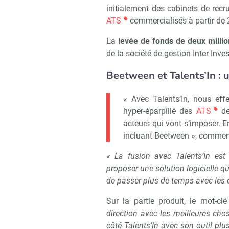
initialement des cabinets de rec
ATS
commercialisés à partir de 
La
levée de fonds de deux millio
de la société de gestion Inter Inves
Beetween et Talents’In : 
« Avec Talents’In, nous eff
hyper-éparpillé des
ATS
de
acteurs qui vont s’imposer. 
incluant Beetween », commen
« La fusion avec Talents’In es
proposer une solution logicielle qu
de passer plus de temps avec les c
Sur la partie produit, le mot-cl
direction avec les meilleures ch
côté Talents’In avec son outil p