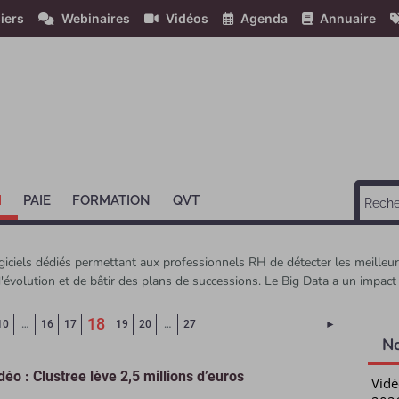
iers
Webinaires
Vidéos
Agenda
Annuaire
H
PAIE
FORMATION
QVT
logiciels dédiés permettant aux professionnels RH de détecter les meilleur
 d'évolution et de bâtir des plans de successions. Le Big Data a un impact 
(Page courante)
18
Page suivant
10
…
16
17
19
20
…
27
►
N
déo : Clustree lève 2,5 millions d’euros
Vidé