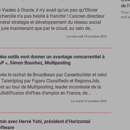
de l
 Viadeo à Oracle, il n’y avait qu’un pas qu’Olivier
Pour 
cherolle n’a pas hésité à franchir ! L’ancien directeur
suit l
néral stratégie et développement du réseau social
 jure maintenant que par le cloud, au sein de...
Le mercredi 14 octobre 2015
Nos outils vont donner un avantage concurrentiel à
P », Simon Bouchez, Multiposting
rès le rachat de Broadbean par Careerbuilder et celui
 Talentplug par Figaro Classifieds et RegionsJob,
est au tour de Multiposting, leader incontesté de la
ltidiffusion d’offres d’emploi en France, de...
Le mardi 13 octobre 2015
min avec Hervé Yahi, président d’Horizontal
ftware