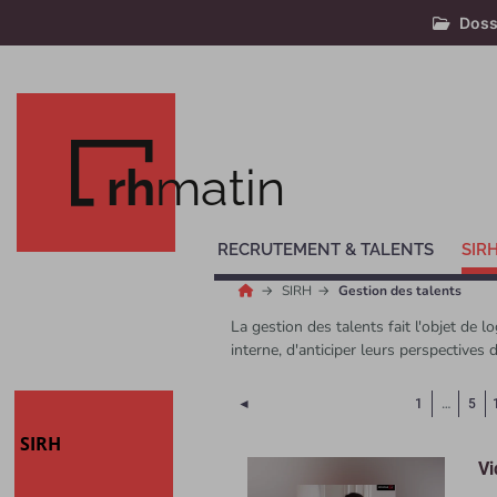
Doss
rh
matin
RECRUTEMENT & TALENTS
SIR
SIRH
Gestion des talents
La gestion des talents fait l'objet de 
interne, d'anticiper leurs perspectives
Page précédente
◄
1
…
5
SIRH
Vi