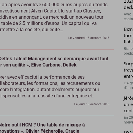
2026
 an après avoir levé 600 000 euros auprès du fonds
décl
investissement Alven Capital, la start-up Clustree,
Avec l
cidive en annonçant, ce mercredi, un nouveau tour
contrô
 table de 2,5 millions d’euros. Un capital qui va
Bizn
rmettre à la société, qui édite...
turn
Le vendredi 16 octobre 2015
fiab
Bizne
prédic
Deltek Talent Management se démarque avant tout
Surp
r son agilité », Elise Carbone, Deltek
trav
entr
rer avec efficacité la performance de ses
llaborateurs, les formations, les recrutements ou
L’IA 
d’accé
core l’intégration, autant d’éléments aujourd’hui
dispensables à la réussite d’une entreprise et...
Jérô
un e
Le jeudi 15 octobre 2015
conf
En 20
nouve
Notre outil HCM ? Une table de mixage à
novations », Olivier Fécherolle, Oracle
DSN 