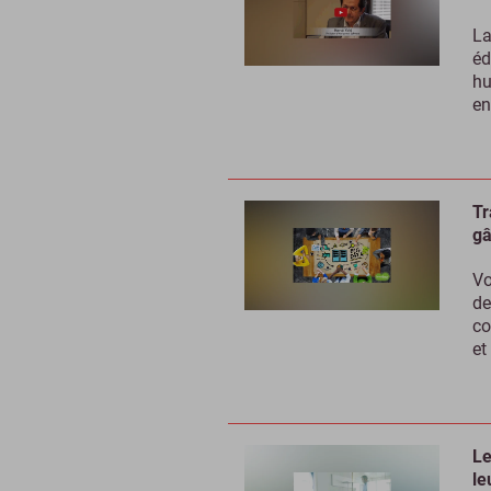
La
éd
hu
en
Tr
gâ
Vo
de
co
et
Le
le