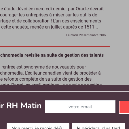
e étude dévoilée mercredi dernier par Oracle devrait
courager les entreprises à miser sur les outils de
rtage et de collaboration ! L’un des enseignements
 cette enquête, menée en juillet auprès de 1511...
Le mardi 29 septembre 2015
chnomedia revisite sa suite de gestion des talents
 rentrée est synonyme de nouveautés pour
chnomedia. L’éditeur canadien vient de procéder à
e refonte complète de sa suite de gestion des
lents. Parmi les améliorations : un socle de gestion
 permettant aux entreprises de coordonner, au...
Le mercredi 16 septembre 2015
Abonnez-vous à notre newsletter
ir RH Matin
lent Management : remue-ménage dans le
uveau « Carré Magique » de Gartner ?
Non merci, je reçois déjà !
Je déciderai plus tard