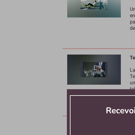
Un
en
pa
de
Te
La
Te
un
ta
RH
Recevo
Ta
no