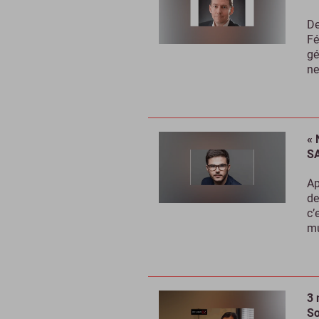
De
Fé
gé
ne
« 
SA
Ap
de
c’
mu
3 
So