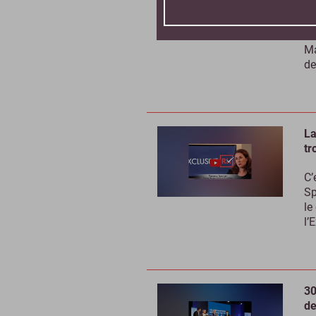
Sc
Qu
Ma
de
La
tr
C’
Sp
le
l’
30
de