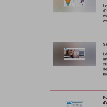
Le
d’
es
we
Sa
L’
an
ou
dé
In
Pe
d’