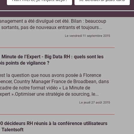
ruté chaque année par la profession, le « Magic
adrant » 2015 du marché des solutions de Talent
nagement a été divulgué cet été. Bilan : beaucoup
 sortants, pas de nouveaux entrants et toujours...
Le vendredi 11 septembre 2015
 Minute de l’Expert - Big Data RH : quels sont les
ois points de vigilance ?
est la question que nous avons posée à Florence
encer, Country Manager France de Broadbean, dans
 cadre de notre format vidéo « La Minute de
Expert ».Optimiser une stratégie de sourcing, le...
Le jeudi 27 août 2015
0 décideurs RH réunis à la conférence utilisateurs
 Talentsoft