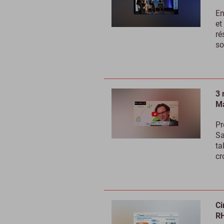
En
et
ré
so
3 
Ma
Pr
Sa
ta
cr
Ci
R