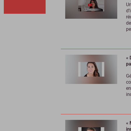
Un
d’
ré
de
pe
« 
pa
Gé
co
en
in
« 
in