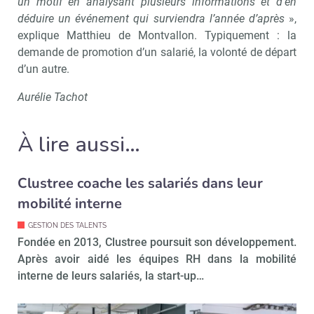
un motif en analysant plusieurs informations et d’en
déduire un événement qui surviendra l’année d’après
»,
explique Matthieu de Montvallon. Typiquement : la
demande de promotion d’un salarié, la volonté de départ
Recevoir RH Matin
Abonnez-vou
d’un autre.
Aurélie Tachot
Valider
À lire aussi…
Non merci, je reçois déjà
Je déciderai plus
Clustree coache les salariés dans leur
!
tard
mobilité interne
GESTION DES TALENTS
Fondée en 2013, Clustree poursuit son développement.
Après avoir aidé les équipes RH dans la mobilité
interne de leurs salariés, la start-up…