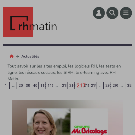
rh
matin
Actualités
Tout savoir sur les sites emploi, les logiciels RH, les tests en
ligne, les réseaux sociaux, les SIRH, le e-learning avec RH
Matin.
217
Page précédente
◄
1
…
20
30
40
110
115
…
215
216
218
219
…
290
295
…
358
(Page courante)