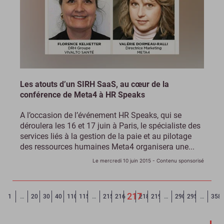
Les atouts d’un SIRH SaaS, au cœur de la
conférence de Meta4 à HR Speaks
A l’occasion de l’événement HR Speaks, qui se
déroulera les 16 et 17 juin à Paris, le spécialiste des
services liés à la gestion de la paie et au pilotage
des ressources humaines Meta4 organisera une...
Le mercredi 10 juin 2015
- Contenu sponsorisé
217
Page précédente
◄
1
…
20
30
40
110
115
…
215
216
218
219
…
290
295
…
358
(Page courante)