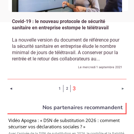
!
tard
Covid-19 : le nouveau protocole de sécurité
sanitaire en entreprise estompe le télétravail
La nouvelle version du document de référence pour
la sécurité sanitaire en entreprise élude le nombre
minimal de jours de télétravail. A conserver pour la
rentrée et le retour des collaborateurs au...
Le mercredi 1 septembre 2021
(Page courante)
3
Page précédente
Page 
◄
1
2
►
Nos partenaires recommandent
Vidéo Apogea : « DSN de substitution 2026 : comment
sécuriser vos déclarations sociales ? »
Avec l’arrivée de la DSN de substitution en 2026, le contrôle et la fiabilité