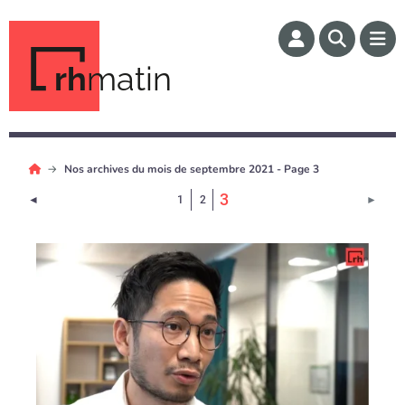
rh
matin
Nos archives du mois de septembre 2021 - Page 3
(Page courante)
3
Page précédente
Page 
◄
1
2
►