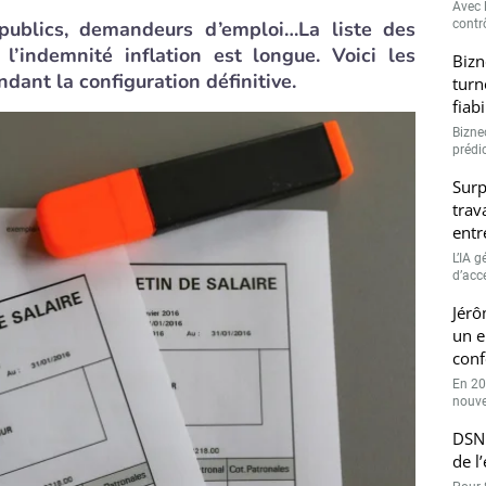
Avec l
s publics, demandeurs d’emploi…La liste des
contrô
 l’indemnité inflation est longue. Voici les
Bizn
dant la configuration définitive.
turn
fiab
Bizne
prédic
Surp
trav
entr
L’IA 
d’accé
Jérô
un e
conf
En 20
nouve
DSN 
de l