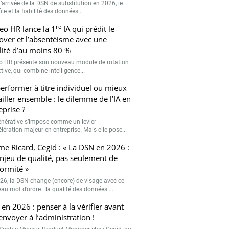
’arrivée de la DSN de substitution en 2026, le
le et la fiabilité des données...
re
eo HR lance la 1
IA qui prédit le
over et l’absentéisme avec une
ilité d’au moins 80 %
o HR présente son nouveau module de rotation
tive, qui combine intelligence...
erformer à titre individuel ou mieux
ailler ensemble : le dilemme de l’IA en
eprise ?
générative s’impose comme un levier
lération majeur en entreprise. Mais elle pose...
me Ricard, Cegid : « La DSN en 2026 :
njeu de qualité, pas seulement de
ormité »
26, la DSN change (encore) de visage avec ce
au mot d’ordre : la qualité des données ...
en 2026 : penser à la vérifier avant
’envoyer à l’administration !