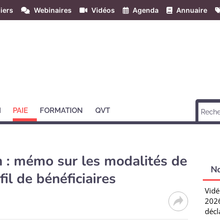
iers
Webinaires
Vidéos
Agenda
Annuaire
H
PAIE
FORMATION
QVT
n : mémo sur les modalités de
N
il de bénéficiaires
Vidé
2026
décl