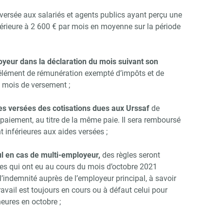
 versée aux salariés et agents publics ayant perçu une
Non merci, je reçois déjà !
Je déciderai plus tard
férieure à 2 600 € par mois en moyenne sur la période
oyeur dans la déclaration du mois suivant son
 élément de rémunération exempté d’impôts et de
u mois de versement ;
s versées des cotisations dues aux Urssaf
de
paiement, au titre de la même paie. Il sera remboursé
t inférieures aux aides versées ;
ul en cas de multi-employeur,
des règles seront
es qui ont eu au cours du mois d’octobre 2021
’indemnité auprès de l’employeur principal, à savoir
travail est toujours en cours ou à défaut celui pour
heures en octobre ;