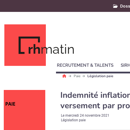
Doss
rh
matin
RECRUTEMENT & TALENTS
SIR
Paie
Législation paie
Indemnité inflatio
versement par prof
PAIE
Le
mercredi 24 novembre 2021
Législation paie