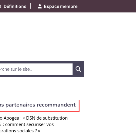
|
Définitions
Espace membre
Chercher
os partenaires recommandent
o Apogea : « DSN de substitution
 : comment sécuriser vos
arations sociales ? »