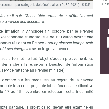
Pour 
suit l
 versement par catégorie de bénéficiaires (PLFR 2021) - © D.R.
rcredi soir, l’Assemblée nationale a définitivement
i sera versée dès décembre.
té inflation
? Annoncée fin octobre par le Premier
xceptionnelle et individuelle de 100 euros devrait être
ersonnes résidant en France
« pour préserver leur pouvoir
coût des énergies »
selon le gouvernement.
seule fois, et ne fait l’objet d’aucun prélèvement, les
 démarche à faire, selon la Direction de l’information
, service rattaché au Premier ministre).
 d’ombre sur les modalités au regard de la navette
dopté le second projet de loi de finances rectificative
du 17 au 18 novembre en retoquant cette indemnité
te paritaire, le projet de loi devait être examiné en