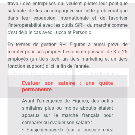
travail des entreprises qui veulent piloter leur politique
salariale, de les accompagner sur cette problématique
dans leur expansion internationale et de favoriser
Recevoir RH Matin
Abonnez-vou
l’interopérabilité avec les outils SIRH du marché comme
c’est déjà le cas avec Lucca et Personio.
En termes de gestion RH, Figures a aussi prévu de
Valider
recruter pour ses propres besoins en passant de 8 à 25
employés (un tiers tech, un tiers marketing et un tiers
fonction support) d’ici la fin de l’année.
Non merci, je reçois déjà
Je déciderai plus
!
tard
Evaluer son salaire : une quête
permanente
Avant l’émergence de Figures, des outils
similaires plus ou moins aboutis étaient
apparus sur le marché français pour
comparer ou évaluer son salaire :
• Suisjebienpaye.fr (qui a basculé chez