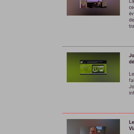
La
ce
év
de
tr
Jo
dé
Le
fa
Jo
in
Le
Vi