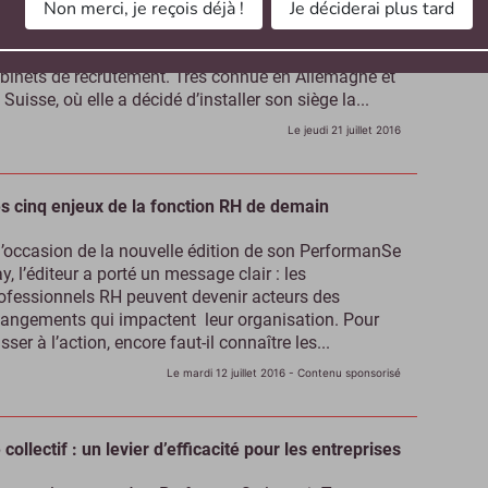
Non merci, je reçois déjà !
Je déciderai plus tard
ncée en 2010, Talentory est une place de marché
nt l’ambition est de rapprocher les entreprises et les
binets de recrutement. Très connue en Allemagne et
 Suisse, où elle a décidé d’installer son siège la...
Le jeudi 21 juillet 2016
s cinq enjeux de la fonction RH de demain
l’occasion de la nouvelle édition de son PerformanSe
y, l’éditeur a porté un message clair : les
ofessionnels RH peuvent devenir acteurs des
angements qui impactent leur organisation. Pour
sser à l’action, encore faut-il connaître les...
Le mardi 12 juillet 2016
- Contenu sponsorisé
 collectif : un levier d’efficacité pour les entreprises