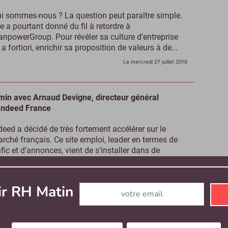
i sommes-nous ? La question peut paraître simple.
le a pourtant donné du fil à retordre à
npowerGroup. Pour révéler sa culture d’entreprise
, a fortiori, enrichir sa proposition de valeurs à de...
Le mercredi 27 juillet 2016
min avec Arnaud Devigne, directeur général
Indeed France
deed a décidé de très fortement accélérer sur le
rché français. Ce site emploi, leader en termes de
afic et d’annonces, vient de s’installer dans de
gnifiques bureaux près des Champs-Elysées. Il...
Le vendredi 22 juillet 2016
Abonnez-vous à notre newsletter
ir RH Matin
Talentory constitue une porte d’entrée vers 3000
asseurs de tête », Ronald de Louwere, Talentory