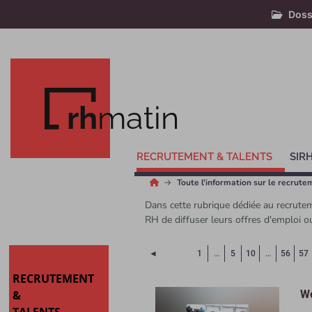
Doss
rh
matin
RECRUTEMENT & TALENTS
SIR
Toute l'information sur le recrute
Dans cette rubrique dédiée au recrutem
RH de diffuser leurs offres d'emploi o
Page précédente
◄
1
…
5
10
…
56
57
RECRUTEMENT
&
We