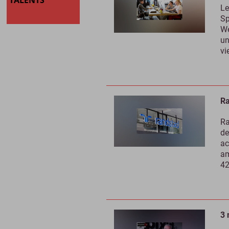
TALENTS
Le
Sp
We
un
vi
Ra
Ra
de
ac
am
42
3 