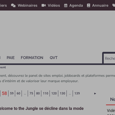
iers
Webinaires
Vidéos
Agenda
Annuaire
H
PAIE
FORMATION
QVT
ment
ent, découvrez le panel de sites emploi, jobboards et plateformes perme
u d’intérim et de valoriser leur marque employeur.
(Page courante)
58
Page suivant
59
60
…
75
80
110
120
130
…
139
►
N
lcome to the Jungle se décline dans la mode
Vidé