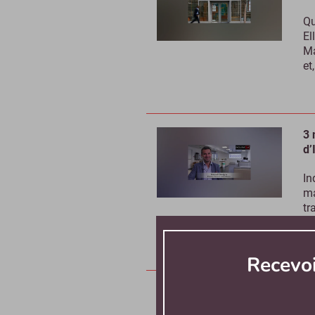
Qu
El
Ma
et
3 
d’
In
ma
tr
ma
Recevo
« 
ch