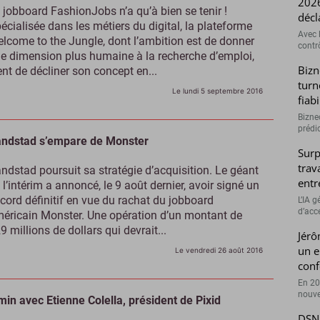
2026
 jobboard FashionJobs n’a qu’à bien se tenir !
décl
écialisée dans les métiers du digital, la plateforme
Avec l
lcome to the Jungle, dont l’ambition est de donner
contrô
e dimension plus humaine à la recherche d’emploi,
Bizn
ent de décliner son concept en...
turn
Le lundi 5 septembre 2016
fiab
Bizne
prédic
ndstad s’empare de Monster
Surp
trav
ndstad poursuit sa stratégie d’acquisition. Le géant
entr
 l’intérim a annoncé, le 9 août dernier, avoir signé un
cord définitif en vue du rachat du jobboard
L’IA 
d’accé
éricain Monster. Une opération d’un montant de
9 millions de dollars qui devrait...
Jérô
un e
Le vendredi 26 août 2016
conf
En 20
nouve
min avec Etienne Colella, président de Pixid
DSN 