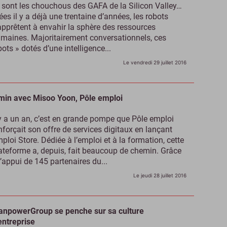
s sont les chouchous des GAFA de la Silicon Valley…
ées il y a déjà une trentaine d’années, les robots
apprêtent à envahir la sphère des ressources
maines. Majoritairement conversationnels, ces
bots » dotés d’une intelligence...
Le vendredi 29 juillet 2016
min avec Misoo Yoon, Pôle emploi
 y a un an, c’est en grande pompe que Pôle emploi
nforçait son offre de services digitaux en lançant
ploi Store. Dédiée à l’emploi et à la formation, cette
ateforme a, depuis, fait beaucoup de chemin. Grâce
l’appui de 145 partenaires du...
Le jeudi 28 juillet 2016
npowerGroup se penche sur sa culture
entreprise