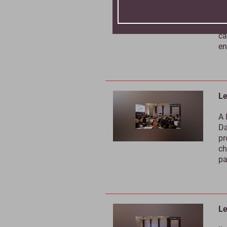
La
do
ca
en
Le
A 
Da
pr
ch
pa
Le