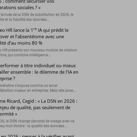
 : comment sécuriser vos
arations sociales ? »
’arrivée de la DSN de substitution en 2026, le
le et la fiabilité des données...
re
eo HR lance la 1
IA qui prédit le
over et l’absentéisme avec une
ilité d’au moins 80 %
o HR présente son nouveau module de rotation
tive, qui combine intelligence...
erformer à titre individuel ou mieux
ailler ensemble : le dilemme de l’IA en
eprise ?
générative s’impose comme un levier
lération majeur en entreprise. Mais elle pose...
me Ricard, Cegid : « La DSN en 2026 :
njeu de qualité, pas seulement de
ormité »
26, la DSN change (encore) de visage avec ce
au mot d’ordre : la qualité des données ...
en 2026 : penser à la vérifier avant