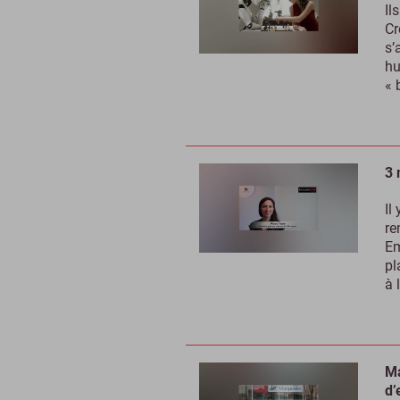
Il
Cr
s’
hu
« 
3 
Il
re
Em
pl
à 
Ma
d’