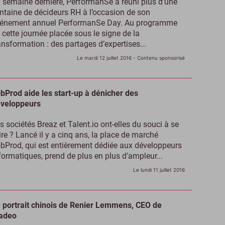
 semaine dernière, PerformanSe a réuni plus d’une
ntaine de décideurs RH à l’occasion de son
énement annuel PerformanSe Day. Au programme
 cette journée placée sous le signe de la
ansformation : des partages d’expertises...
Le mardi 12 juillet 2016
- Contenu sponsorisé
bProd aide les start-up à dénicher des
veloppeurs
s sociétés Breaz et Talent.io ont-elles du souci à se
ire ? Lancé il y a cinq ans, la place de marché
bProd, qui est entièrement dédiée aux développeurs
formatiques, prend de plus en plus d’ampleur...
Le lundi 11 juillet 2016
 portrait chinois de Renier Lemmens, CEO de
adeo