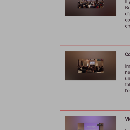
Il
Bo
d’
co
cr
Co
Im
ne
un
ta
l’
Vi