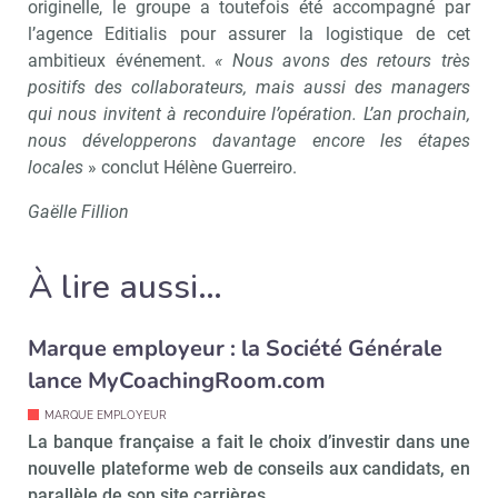
originelle, le groupe a toutefois été accompagné par
l’agence Editialis pour assurer la logistique de cet
ambitieux événement.
« Nous avons des retours très
positifs des collaborateurs, mais aussi des managers
qui nous invitent à reconduire l’opération. L’an prochain,
nous développerons davantage encore les étapes
locales
» conclut Hélène Guerreiro.
Gaëlle Fillion
À lire aussi…
Marque employeur : la Société Générale
Recevoir RH Matin
Abonnez-vou
lance MyCoachingRoom.com
MARQUE EMPLOYEUR
La banque française a fait le choix d’investir dans une
nouvelle plateforme web de conseils aux candidats, en
Valider
parallèle de son site carrières…