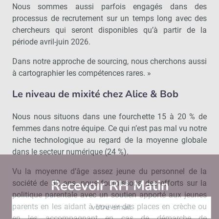
Nous sommes aussi parfois engagés dans des
processus de recrutement sur un temps long avec des
chercheurs qui seront disponibles qu’à partir de la
période avril-juin 2026.
Dans notre approche de sourcing, nous cherchons aussi
à cartographier les compétences rares. »
Le niveau de mixité chez Alice & Bob
Nous nous situons dans une fourchette 15 à 20 % de
femmes dans notre équipe. Ce qui n’est pas mal vu notre
niche technologique au regard de la moyenne globale
dans le secteur numérique (24 %).
Vu la moyenne d’âge assez jeune du personnel de la
Recevoir RH Matin
Abonnez-vou
société de 32 ans, nous fournissons des efforts sur la
politique parentale avec un soutien apporté aux jeunes
parents en les aidant à trouver des places en crèche ou
en les accompagnant en cas de démarche de