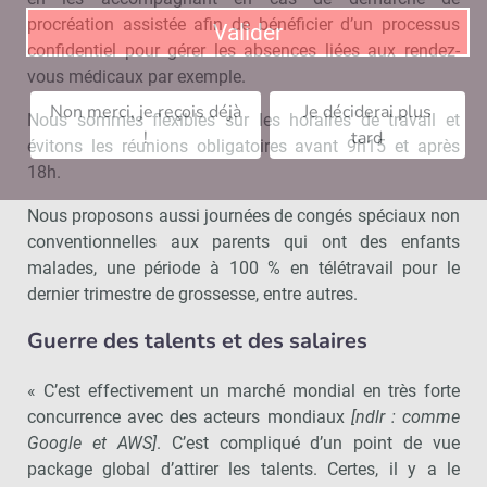
procréation assistée afin de bénéficier d’un processus
Valider
confidentiel pour gérer les absences liées aux rendez-
vous médicaux par exemple.
Non merci, je reçois déjà
Je déciderai plus
Nous sommes flexibles sur les horaires de travail et
!
tard
évitons les réunions obligatoires avant 9h15 et après
18h.
Nous proposons aussi journées de congés spéciaux non
conventionnelles aux parents qui ont des enfants
malades, une période à 100 % en télétravail pour le
dernier trimestre de grossesse, entre autres.
Guerre des talents et des salaires
« C’est effectivement un marché mondial en très forte
concurrence avec des acteurs mondiaux
[ndlr : comme
Google et AWS]
. C’est compliqué d’un point de vue
package global d’attirer les talents. Certes, il y a le