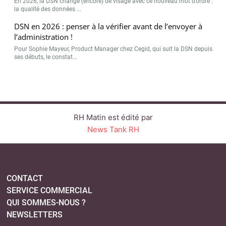
En 2026, la DSN change (encore) de visage avec ce nouveau mot d’ordre :
la qualité des données ...
DSN en 2026 : penser à la vérifier avant de l’envoyer à
l’administration !
Pour Sophie Mayeur, Product Manager chez Cegid, qui suit la DSN depuis
ses débuts, le constat...
RH Matin est édité par
News Tank RH
CONTACT
SERVICE COMMERCIAL
QUI SOMMES-NOUS ?
NEWSLETTERS