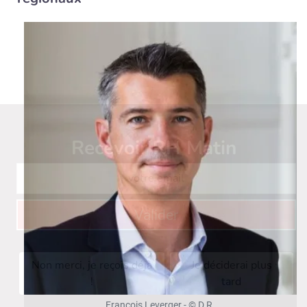
Recevoir RH Matin
Abonnez-vou
Valider
Non merci, je reçois déjà
Je déciderai plus
!
tard
François Leverger - © D.R.