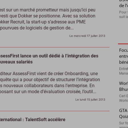
de l
est sur un marché prometteur mais jusqu’ici peu
Pour 
vesti que Dokker se positionne. Avec sa solution
suit l
kker Recruit, la start-up s’adresse aux PME
pourvues de logiciels de gestion de...
Le mercredi 17 juillet 2013
Focu
sessFirst lance un outil dédié à l’intégration des
entr
uveaux salariés
béné
Entre
éditeur AssessFirst vient de créer Onboarding, une
Manag
quête qui a pour objectif de structurer l’intégration
Work
s nouveaux collaborateurs dans l’entreprise. En
Bhu
posant sur un mode d’évaluation croisée, l’outil...
Carl 
Le lundi 15 juillet 2013
Workd
GTA 
Qoi
ternational : TalentSoft accélère
Sur f
annonc