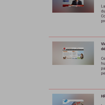
La
du
Co
pr
Vi
dé
Ce
hu
pa
pe
HR