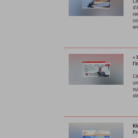
Le
d’
re
co
em
« 
l’
L’
un
su
st
Kl
Fr