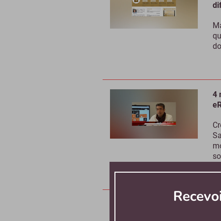
di
Ma
qu
do
4 
e
Cr
Sa
mo
so
Recevo
Te
re