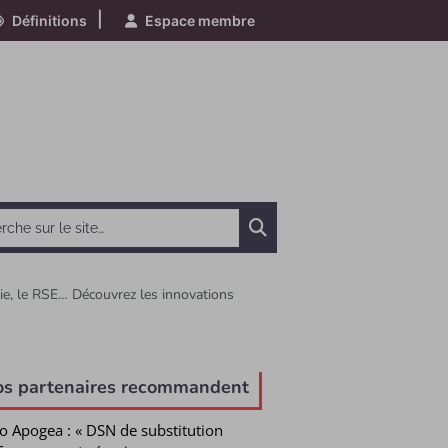
|
Définitions
Espace membre
Chercher
aie, le RSE… Découvrez les innovations
e
os partenaires recommandent
o Apogea : « DSN de substitution