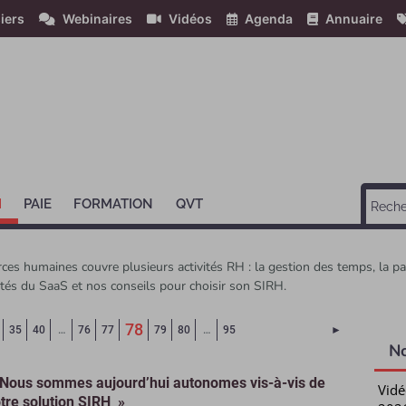
iers
Webinaires
Vidéos
Agenda
Annuaire
H
PAIE
FORMATION
QVT
es humaines couvre plusieurs activités RH : la gestion des temps, la p
cités du SaaS et nos conseils pour choisir son SIRH.
(Page courante)
78
Page suivant
35
40
…
76
77
79
80
…
95
►
N
Nous sommes aujourd’hui autonomes vis-à-vis de
Vidé
tre solution SIRH »