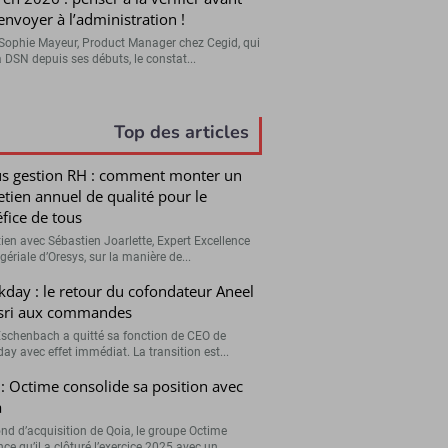
’envoyer à l’administration !
Sophie Mayeur, Product Manager chez Cegid, qui
a DSN depuis ses débuts, le constat...
Top des articles
s gestion RH : comment monter un
etien annuel de qualité pour le
fice de tous
tien avec Sébastien Joarlette, Expert Excellence
ériale d’Oresys, sur la manière de...
day : le retour du cofondateur Aneel
sri aux commandes
Eschenbach a quitté sa fonction de CEO de
ay avec effet immédiat. La transition est...
: Octime consolide sa position avec
a
ond d’acquisition de Qoia, le groupe Octime
e qu’il a clôturé l’exercice 2025 avec un...