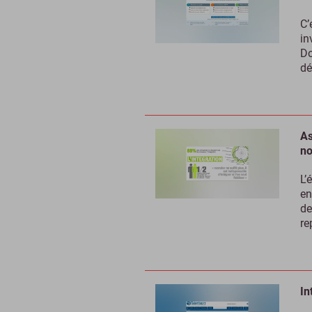
C’
in
Do
dé
As
no
L’
en
de
re
In