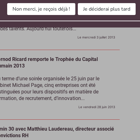
Non merci, je reçois déjà !
Je déciderai plus tard
éditeur canadien de solutions RH - désormais en
de 100 % SaaS - est surtout connu sur le marché
ançais pour ses modules de gestion de la formation
 des talents. Aujourd’hui toutefois...
Le mercredi 3 juillet 2013
rnod Ricard remporte le Trophée du Capital
umain 2013
 terme d’une soirée organisée le 25 juin par le
binet Michael Page, cinq entreprises ont été
stinguées pour leurs dispositifs en matière de
rmation, de recrutement, d’innovation...
Le vendredi 28 juin 2013
min 30 avec Matthieu Laudereau, directeur associé
nvictions RH