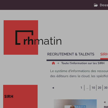
Doss
rh
matin
RECRUTEMENT & TALENTS
SIR
Toute l'information sur les SIRH
Le système d'informations des ressourc
des éditeurs dans le cloud, les spécifi
Page précédente
◄
1
…
10
20
30
SIRH
« 
no