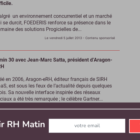
fficile.
lgré un environnement concurrentiel et un marché
i se durcit, FOEDERIS renforce sa présence dans le
maine des solutions Progicielles de...
Le vendredi 5 juillet 2013
- Contenu sponsorisé
min 30 avec Jean-Marc Satta, président d’Aragon-
RH
éé en 2006, Aragon-eRH, éditeur français de SIRH
aS, est sous les feux de l’actualité depuis quelques
is. Sa nouvelle interface inspirée des réseaux
ciaux a été très remarquée ; le célèbre Gartner...
Le vendredi 5 juillet 2013
Abonnez-vous à notre newsletter
ir RH Matin
chnomedia mise aussi sur son module e-
crutement