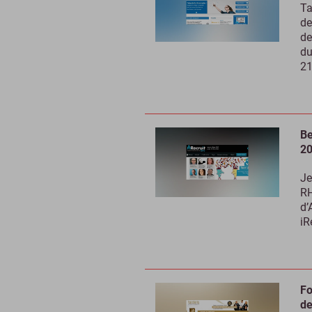
Ta
de
de
du
21
Be
2
Je
RH
d’
iR
Fo
de