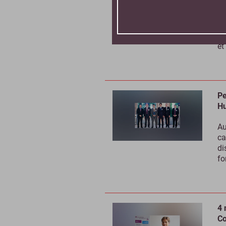
L’
mo
fr
et
Pe
H
Au
ca
di
fo
4 
Co