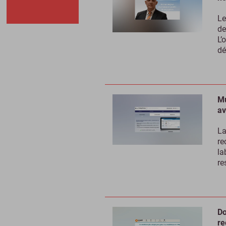
Le
de
L’
dé
Mu
av
La
re
la
re
Do
re