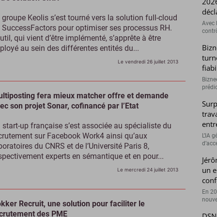
2026
décl
 groupe Keolis s’est tourné vers la solution full-cloud
Avec l
 SuccessFactors pour optimiser ses processus RH.
contrô
outil, qui vient d’être implémenté, s’apprête à être
Bizn
ployé au sein des différentes entités du...
turn
Le vendredi 26 juillet 2013
fiab
Bizne
prédic
ltiposting fera mieux matcher offre et demande
Surp
ec son projet Sonar, cofinancé par l’Etat
trav
entr
 start-up française s’est associée au spécialiste du
crutement sur Facebook Work4 ainsi qu’aux
L’IA 
d’accé
boratoires du CNRS et de l’Université Paris 8,
spectivement experts en sémantique et en pour...
Jérô
un e
Le mercredi 24 juillet 2013
conf
En 20
nouve
kker Recruit, une solution pour faciliter le
crutement des PME
DSN 