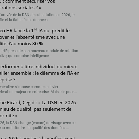
 : comment sécuriser vos
arations sociales ? »
’arrivée de la DSN de substitution en 2026, le
le et la fiabilité des données...
re
eo HR lance la 1
IA qui prédit le
over et l’absentéisme avec une
ilité d’au moins 80 %
o HR présente son nouveau module de rotation
tive, qui combine intelligence...
erformer à titre individuel ou mieux
ailler ensemble : le dilemme de l’IA en
eprise ?
générative s’impose comme un levier
lération majeur en entreprise. Mais elle pose...
me Ricard, Cegid : « La DSN en 2026 :
njeu de qualité, pas seulement de
ormité »
26, la DSN change (encore) de visage avec ce
au mot d’ordre : la qualité des données ...
en 2026 : penser à la vérifier avant