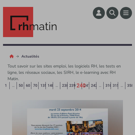
rh
matin
Actualités
Tout savoir sur les sites emploi, les logiciels RH, les tests en
ligne, les réseaux sociaux, les SIRH, le e-learning avec RH
Matin.
240
Page précédente
◄
1
…
50
60
70
135
140
…
238
239
241
242
…
310
315
…
358
(Page courante)