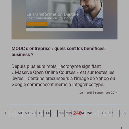
MOOC d’entreprise : quels sont les bénéfices
business ?
Depuis plusieurs mois, l’acronyme signifiant
« Massive Open Online Courses » est sur toutes les
lèvres… Certains précurseurs à l’image de Yahoo ou
Google commencent même à intégrer ce type...
Le mardi 9 septembre 2014
240
Page précédente
◄
1
…
50
60
70
135
140
…
238
239
241
242
…
310
315
…
358
(Page courante)