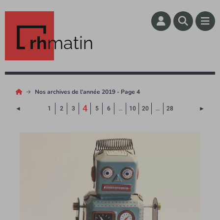
rh
matin
Nos archives de l'année 2019 - Page 4
(Page courante)
4
Page précédente
Page 
◄
1
2
3
5
6
…
10
20
…
28
►