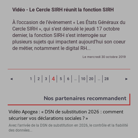
Vidéo - Le Cercle SIRH réunit la fonction SIRH
À l’occasion de l’évènement « Les États Généraux du
Cercle SIRH », qui s’est déroulé le jeudi 17 octobre
dernier, la fonction SIRH s’est interrogée sur
plusieurs sujets qui impactent aujourd’hui son coeur
de métier, notamment le digital RH...
Le mercredi 30 octobre 2019
(Page courante)
4
Page précédente
Page 
◄
1
2
3
5
6
…
10
20
…
28
►
Nos partenaires recommandent
Vidéo Apogea : « DSN de substitution 2026 : comment
sécuriser vos déclarations sociales ? »
Avec l’arrivée de la DSN de substitution en 2026, le contrôle et la fiabilité
des données...