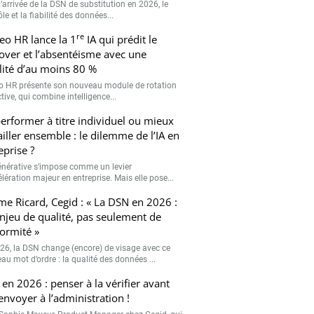
’arrivée de la DSN de substitution en 2026, le
le et la fiabilité des données...
re
eo HR lance la 1
IA qui prédit le
over et l’absentéisme avec une
ilité d’au moins 80 %
o HR présente son nouveau module de rotation
tive, qui combine intelligence...
erformer à titre individuel ou mieux
ailler ensemble : le dilemme de l’IA en
eprise ?
générative s’impose comme un levier
lération majeur en entreprise. Mais elle pose...
me Ricard, Cegid : « La DSN en 2026 :
njeu de qualité, pas seulement de
ormité »
26, la DSN change (encore) de visage avec ce
au mot d’ordre : la qualité des données ...
en 2026 : penser à la vérifier avant
’envoyer à l’administration !