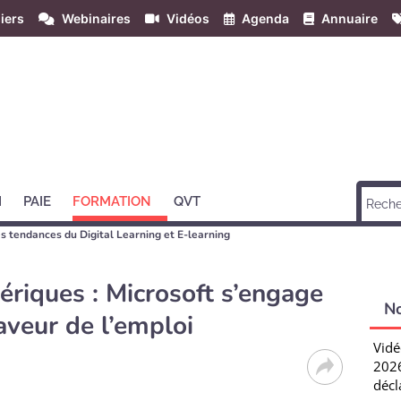
iers
Webinaires
Vidéos
Agenda
Annuaire
H
PAIE
FORMATION
QVT
 les tendances du Digital Learning et E-learning
iques : Microsoft s’engage
N
aveur de l’emploi
Vidé
2026
décl