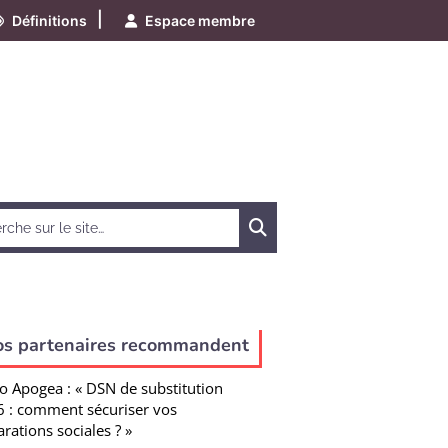
|
Définitions
Espace membre
Chercher
os partenaires recommandent
o Apogea : « DSN de substitution
 : comment sécuriser vos
arations sociales ? »