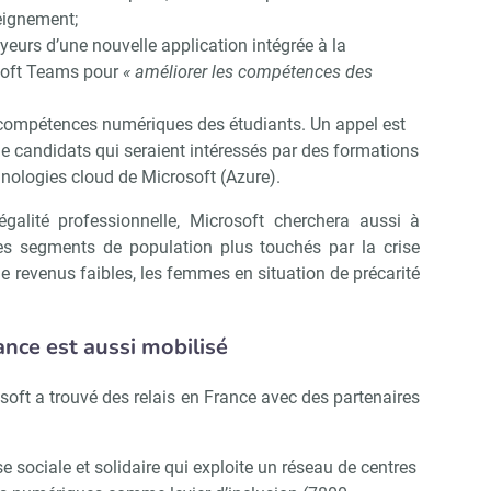
eignement;
yeurs d’une nouvelle application intégrée à la
soft Teams pour
« améliorer les compétences des
Abonnez-vous à notre newsletter
ir RH Matin
 compétences numériques des étudiants. Un appel est
e candidats qui seraient intéressés par des formations
chnologies cloud de Microsoft (Azure).
Non merci, je reçois déjà !
Je déciderai plus tard
égalité professionnelle, Microsoft cherchera aussi à
 segments de population plus touchés par la crise
revenus faibles, les femmes en situation de précarité
ance est aussi mobilisé
osoft a trouvé des relais en France avec des partenaires
 sociale et solidaire qui exploite un réseau de centres