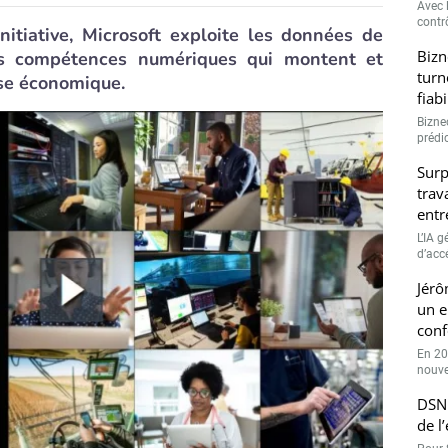
Avec l
contrô
Initiative, Microsoft exploite les données de
Bizn
les compétences numériques qui montent et
turn
ise économique.
fiab
Bizne
prédic
Surp
trav
entr
L’IA 
d’accé
Jérô
un e
conf
En 20
nouve
DSN 
de l