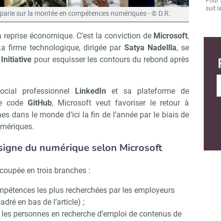
Pour 
suit l
oft parie sur la montée en compétences numériques - © D.R.
la reprise économique. C’est la conviction de
Microsoft
,
La firme technologique, dirigée par
Satya Nadellla
, se
Initiative
pour esquisser les contours du rebond après
ocial professionnel
LinkedIn
et sa plateforme de
de code
GitHub
, Microsoft veut favoriser le retour à
es dans le monde d’ici la fin de l’année par le biais de
mériques.
e signe du numérique selon Microsoft
écoupée en trois branches :
ompétences les plus recherchées par les employeurs
dré en bas de l’article) ;
r les personnes en recherche d’emploi de contenus de