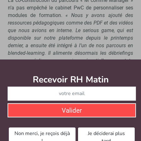
La co-construction du parcours « M comme Manager »
n’a pas empêché le cabinet PwC de personnaliser ses
modules de formation.
« Nous y avons ajouté des
ressources pédagogiques comme des PDF et des vidéos
que nous avions en interne. Le serious game, qui est
disponible sur notre plateforme depuis le printemps
dernier, a ensuite été intégré à l’un de nos parcours en
blended-learning. Il alimente désormais les débriefings
que nous réalisons en session présentielle »
, constate
Muriel Navarre. Puisqu’il a été mené en crowdfunding, le
projet a finalement permis au cabinet d’audit de s’outiller
Recevoir RH Matin
Abonnez-vou
d’un format pédagogique innovant sans débourser des
fortunes, compte tenu du fait que le serious game est
accessible sur abonnement annuel et que son coût, qui
se veut
« très attractif »
, ne varie pas en fonction d’un
Valider
nombre d’utilisateurs. Le projet a été tellement bien
accueilli par les collaborateurs français que le groupe
PwC envisage désormais de le déployer dans d’autres
Non merci, je reçois déjà
Je déciderai plus
pays où il est implanté.
!
tard