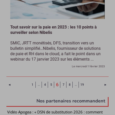
Tout savoir sur la paie en 2023 : les 10 points à
surveiller selon Nibelis
SMIC, JRTT monétisés, DFS, transition vers un
bulletin simplifié…Nibelis, fournisseur de solutions
de paie et RH dans le cloud, a fait le point dans un
webinar du 17 janvier 2023 sur les éléments ...
Le mercredi 1 février 2023
(Page courante)
6
Page précédente
Page 
◄
1
…
4
5
7
8
…
19
►
Nos partenaires recommandent
Vidéo Apogea : « DSN de substitution 2026 : comment