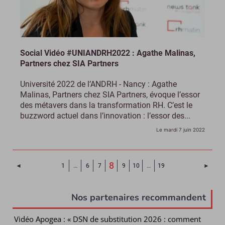
Social Vidéo #UNIANDRH2022 : Agathe Malinas,
Partners chez SIA Partners
Université 2022 de l’ANDRH - Nancy : Agathe
Malinas, Partners chez SIA Partners, évoque l’essor
des métavers dans la transformation RH. C’est le
buzzword actuel dans l’innovation : l’essor des...
Le mardi 7 juin 2022
(Page courante)
8
Page précédente
Page 
◄
1
…
6
7
9
10
…
19
►
Nos partenaires recommandent
Vidéo Apogea : « DSN de substitution 2026 : comment