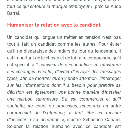
tout ce qui entoure la marque employeur »
, précise Aude
Barral.
Recevoir RH Matin
Abonnez-vou
Humaniser la relation avec le candidat
Un candidat qui brigue un métier en tension n’est pas
tout à fait un candidat comme les autres. Pour éviter
qu’il ne disparaisse des radars du jour au lendemain, il
Valider
est important de le choyer et de lui faire comprendre qu’il
est spécial.
« Il convient de personnaliser au maximum
ses échanges avec lui, d’éviter d’envoyer des messages
Non merci, je reçois déjà
Je déciderai plus
types, afin de montrer qu’on y prête attention. L’interroger
!
tard
sur les informations dont il a besoin pour prendre sa
décision est également une bonne manière d’installer
une relation sur-mesure. S’il est commercial et qu’il
souhaite, au cours du processus, rencontrer un autre
commercial de l’entreprise, il faut être en mesure
d’accéder à sa demande »
, illustre Sébastien Canard.
Soigner la relation humaine avec ce candidat est