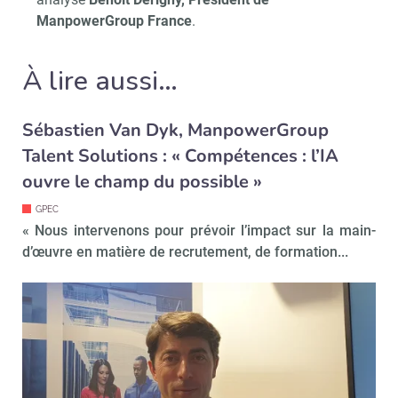
Recevoir RH Matin
Abonnez-vou
ManpowerGroup France
.
À lire aussi…
Valider
Sébastien Van Dyk, ManpowerGroup
Talent Solutions : « Compétences : l’IA
Non merci, je reçois déjà
Je déciderai plus
ouvre le champ du possible »
!
tard
GPEC
« Nous intervenons pour prévoir l’impact sur la main-
d’œuvre en matière de recrutement, de formation...