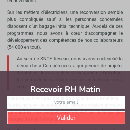
reconversions.
Sur les métiers d’électriciens, une reconversion semble
plus compliquée sauf si les personnes concernées
disposent d’un bagage initial technique. Au-delà de ces
programmes, nous avons à cœur d’accompagner le
développement des compétences de nos collaborateurs
(54 000 en tout).
Au sein de SNCF Réseau, nous avons enclenché la
démarche « Compétences » qui permet de projeter
l’évolution de nos métiers à cinq ans et d’identifier
les compétences à faire évoluer, à renforcer ou à
Recevoir RH Matin
Abonnez-vou
créer.
Nous ne pouvons pas parler de disparitions de métiers. Il
faudra recruter davantage sur certains métiers et moins
sur d’autres. Ces perspectives font évoluer le cahier des
Valider
charges de nos formations.