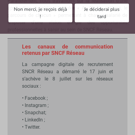
Parallèlement, nous travaillons sur la réalisation d’une
application numérique intitulée « Au fil des métiers, le
Non merci, je reçois déjà
Je déciderai plus
parcours de chacun » permettant à chaque salarié de
!
tard
disposer d’une vision élargie des opportunités
professionnelles à saisir au sein de SNCF Réseau.
Les canaux de communication
retenus par SNCF Réseau
La campagne digitale de recrutement
SNCR Réseau a démarré le 17 juin et
s’achève le 8 juillet sur les réseaux
sociaux :
• Facebook ;
• Instagram ;
• Snapchat;
• LinkedIn ;
• Twitter.