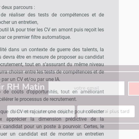
 deux parcours :
de réaliser des tests de compétences et de
cher un entretien,
outil IA pour trier les CV en amont puis reçoit les
ar ce premier filtre automatique.
ité dans un contexte de guerre des talents, la
s devra être en mesure de proposer au candidat
recrutement, tout en s’assurant du même niveau
rra choisir entre les tests de compétences et de
té par un CV et/ou par une IA.
Abonnez-vous à notre newsletter
ir RH Matin
 de coûts d’opportunités, tout en améliorant
ccélérer le processus de recrutement.
Non merci, je reçois déjà !
Je déciderai plus tard
unique du CV et rajouter une couche pour collecter
 apprécier la dimension prédictive de la
 candidat pour un poste à pourvoir. Certes, le
uer un candidat est de monter un entretien