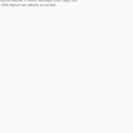
Sophie Mayeur, Product Manager chez Cegid, qui
a DSN depuis ses débuts, le constat...