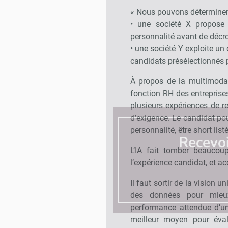
« Nous pouvons déterminer
• une société X propose 
personnalité avant de décro
• une société Y exploite un 
candidats présélectionnés p
À propos de la multimodal
fonction RH des entreprise
plusieurs expériences de 
d’exigence. Le candidat pou
personnalité, être short lis
Recevo
L’IA fait tomber beaucoup
l’expérience candidat, et a
Il faut sortir de la vision 
des données pour mieux
performance attendue d’un
meilleur moyen pour éval