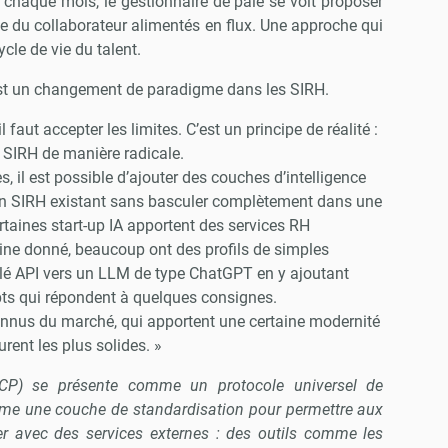
e chaque mois, le gestionnaire de paie se voit proposer
 du collaborateur alimentés en flux. Une approche qui
ycle de vie du talent.
est un changement de paradigme dans les SIRH.
 faut accepter les limites. C’est un principe de réalité :
 SIRH de manière radicale.
, il est possible d’ajouter des couches d’intelligence
d’un SIRH existant sans basculer complètement dans une
ertaines start-up IA apportent des services RH
ne donné, beaucoup ont des profils de simples
 clé API vers un LLM de type ChatGPT en y ajoutant
pts qui répondent à quelques consignes.
onnus du marché, qui apportent une certaine modernité
rent les plus solides. »
CP) se présente comme un protocole universel de
omme une couche de standardisation pour permettre aux
r avec des services externes : des outils comme les