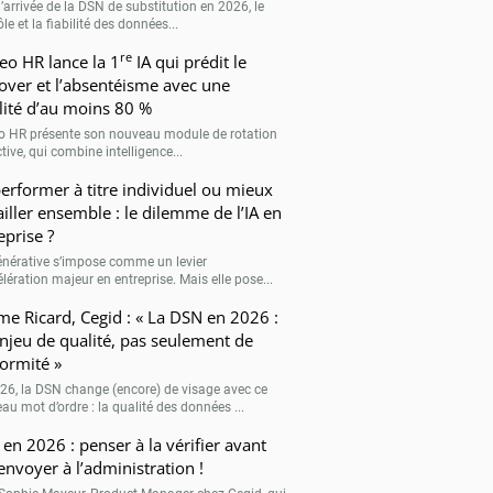
’arrivée de la DSN de substitution en 2026, le
le et la fiabilité des données...
re
eo HR lance la 1
IA qui prédit le
over et l’absentéisme avec une
ilité d’au moins 80 %
o HR présente son nouveau module de rotation
tive, qui combine intelligence...
erformer à titre individuel ou mieux
ailler ensemble : le dilemme de l’IA en
eprise ?
générative s’impose comme un levier
lération majeur en entreprise. Mais elle pose...
me Ricard, Cegid : « La DSN en 2026 :
njeu de qualité, pas seulement de
ormité »
26, la DSN change (encore) de visage avec ce
au mot d’ordre : la qualité des données ...
en 2026 : penser à la vérifier avant
’envoyer à l’administration !