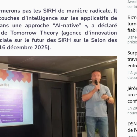
Avec l
contrô
ormerons pas les SIRH de manière radicale. Il
Bizn
couches d’intelligence sur les applicatifs de
turn
ns une approche “AI-native” », a déclaré
fiab
 de Tomorrow Theory (agence d’innovation
Bizne
ciale sur le futur des SIRH sur le Salon des
prédic
(16 décembre 2025).
Surp
trav
entr
L’IA 
d’accé
Jérô
un e
conf
En 20
nouve
DSN 
de l