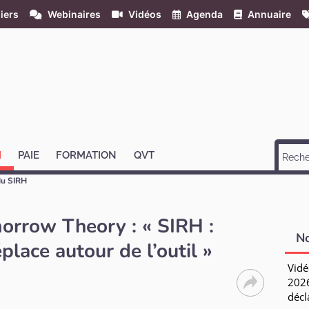
iers
Webinaires
Vidéos
Agenda
Annuaire
H
PAIE
FORMATION
QVT
du SIRH
orrow Theory : « SIRH :
N
éplace autour de l’outil »
Vidé
2026
décl