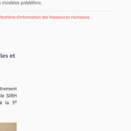
 modèles prédéfinis.
Système d'Information des Ressources Humaines
les et
étrement
cle SIRH
e
sé la 5