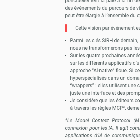
ponctuellement la paie à la fin d
des événements du parcours de vie
peut être élargie à l’ensemble du c
Cette vision par événement 
Parmi les clés SIRH de demain, il
nous ne transformerons pas les
Sur les quatre prochaines années
sur les différents applicatifs 
approche “AI-native” floue. Si c
hyperspécialisés dans un domai
“wrappers” : elles utilisent une
juste une interface et des prom
Je considère que les éditeurs c
à travers les règles MCP*, demeu
*Le Model Context Protocol (M
connexion pour les IA. Il agit c
applications d’IA de communique