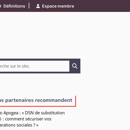
|
Définitions
Espace membre
Chercher
os partenaires recommandent
o Apogea : « DSN de substitution
 : comment sécuriser vos
arations sociales ? »