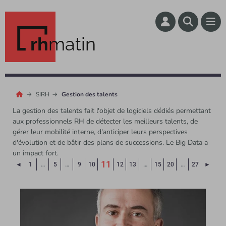
rh
matin
SIRH
Gestion des talents
La gestion des talents fait l'objet de logiciels dédiés permettant
aux professionnels RH de détecter les meilleurs talents, de
gérer leur mobilité interne, d'anticiper leurs perspectives
d'évolution et de bâtir des plans de successions. Le Big Data a
un impact fort.
11
Page précédente
Page 
◄
1
…
5
…
9
10
12
13
…
15
20
…
27
►
(Page courante)