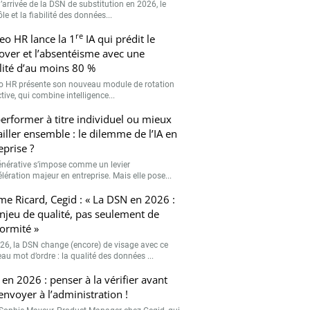
’arrivée de la DSN de substitution en 2026, le
le et la fiabilité des données...
re
eo HR lance la 1
IA qui prédit le
over et l’absentéisme avec une
ilité d’au moins 80 %
o HR présente son nouveau module de rotation
tive, qui combine intelligence...
erformer à titre individuel ou mieux
ailler ensemble : le dilemme de l’IA en
eprise ?
générative s’impose comme un levier
lération majeur en entreprise. Mais elle pose...
me Ricard, Cegid : « La DSN en 2026 :
njeu de qualité, pas seulement de
ormité »
26, la DSN change (encore) de visage avec ce
au mot d’ordre : la qualité des données ...
en 2026 : penser à la vérifier avant
’envoyer à l’administration !