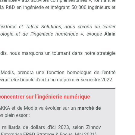
 ensemble « aux activités complémentaires », formant le
 R&D en ingénierie et intégrant 50 000 ingénieurs et
rkforce et Talent Solutions, nous créons un leader
logie et de l’ingénierie numérique »
, évoque
Alain
is, nous marquons un tournant dans notre stratégie
 Modis, prendra une fonction homologue de l’entité
rait être bouclé d’ici la fin du premier semestre 2022.
oncentrer sur l’ingénierie numérique
’AKKA et de Modis va évoluer sur un
marché de
n plein essor :
0 milliards de dollars d’ici 2023, selon Zinnov
 Enterprise ER&D Strategy & Focus, Mai 2021).