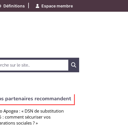
|
Définitions
Espace membre
Chercher
os partenaires recommandent
o Apogea : « DSN de substitution
 : comment sécuriser vos
arations sociales ? »