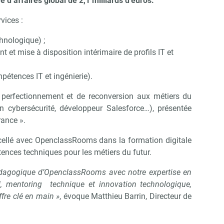
e d’affaires global de 2,1 milliards d’euros.
vices :
Non merci, je reçois déjà !
Je déciderai plus tard
hnologique) ;
t et mise à disposition intérimaire de profils IT et
pétences IT et ingénierie).
e perfectionnement et de reconversion aux métiers du
en cybersécurité, développeur Salesforce…), présentée
ance ».
é scellé avec OpenclassRooms dans la formation digitale
ences techniques pour les métiers du futur.
pédagogique d’OpenclassRooms avec notre expertise en
RH, mentoring technique et innovation technologique,
re clé en main »
, évoque Matthieu Barrin, Directeur de