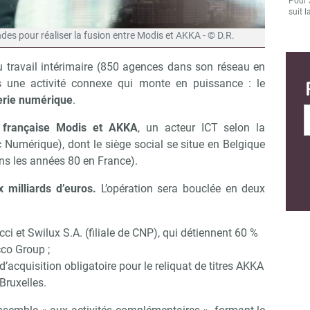
Pour 
suit l
 pour réaliser la fusion entre Modis et AKKA - © D.R.
du travail intérimaire (850 agences dans son réseau en
ns une activité connexe qui monte en puissance : le
ierie numérique
.
e française Modis et AKKA
, un acteur ICT selon la
 Numérique), dont le siège social se situe en Belgique
ans les années 80 en France).
 milliards d’euros.
L’opération sera bouclée en deux
cci et Swilux S.A. (filiale de CNP), qui détiennent 60 %
co Group ;
’acquisition obligatoire pour le reliquat de titres AKKA
Bruxelles.