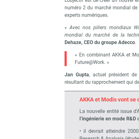
L’objectif est de créer un nouvel
numéro 2 du marché mondial de la
experts numériques.
« Avec nos piliers mondiaux Wo
mondial du marché de la techno
Dehaze, CEO du groupe Adecco
.
« En combinant AKKA et Mod
Future@Work. »
Jan Gupta
, actuel président de
résultant du rapprochement qui dev
AKKA et Modis vont se c
La nouvelle entité issue d
l’ingénierie en mode R&D
e
• il devrait atteindre 200
Research & Analysis (étude