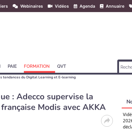
iers
Webinaires
Vidéos
Agenda
Annuaire
H
PAIE
FORMATION
QVT
 les tendances du Digital Learning et E-learning
ue : Adecco supervise la
N
le française Modis avec AKKA
Vidé
2026
décl