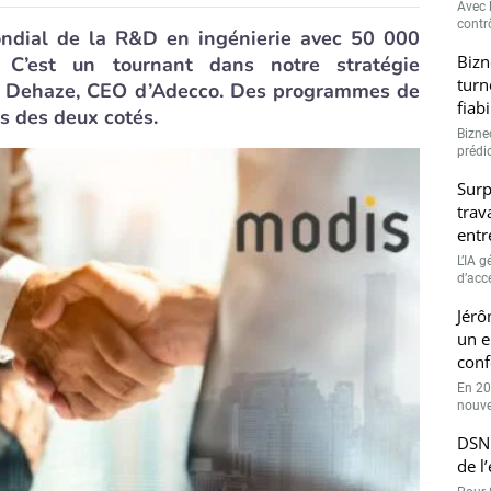
Avec l
contrô
ondial de la R&D en ingénierie avec 50 000
Bizn
 C’est un tournant dans notre stratégie
turn
n Dehaze, CEO d’Adecco. Des programmes de
fiab
s des deux cotés.
Bizne
prédic
Surp
trav
entr
L’IA 
d’accé
Jérô
un e
conf
En 20
nouve
DSN 
de l